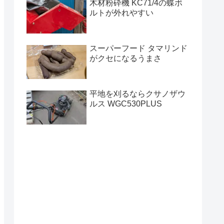
木材粉砕機 KC71/4の蝶ボ
ルトが外れやすい
スーパーフード タマリンド
がクセになるうまさ
平地を刈るならクサノザウ
ルス WGC530PLUS