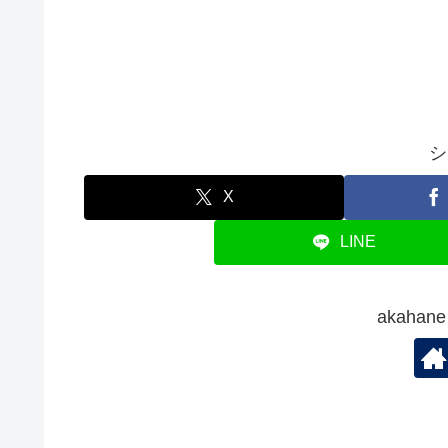
シ
X
LINE
akaha