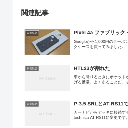
関連記事
Pixel 4a ファブリ
家電製品
Googleから1,000円のク
クケースを買ってみました｡
HTL23が割れた
家電製品
車から降りるときにポケット
げる携帯。よくあることだ。
P-3.5 SRLとAT-RS
家電製品
カーナビからデッキに接続するケ
technica AT-RS11に