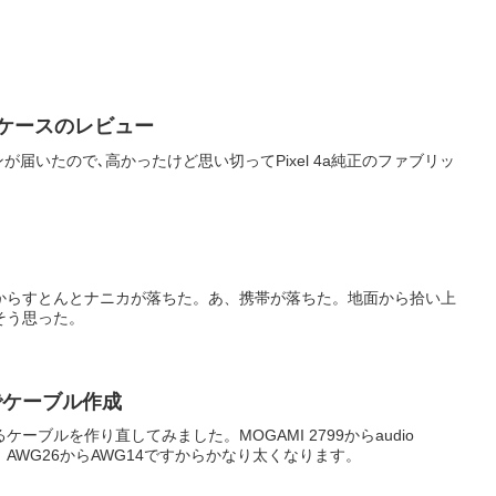
ック ケースのレビュー
ーポンが届いたので､高かったけど思い切ってPixel 4a純正のファブリッ
からすとんとナニカが落ちた。あ、携帯が落ちた。地面から拾い上
そう思った。
11でケーブル作成
ーブルを作り直してみました。MOGAMI 2799からaudio
変更です。AWG26からAWG14ですからかなり太くなります。