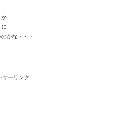
とか
うに
いのかな・・・
ンサーリンク