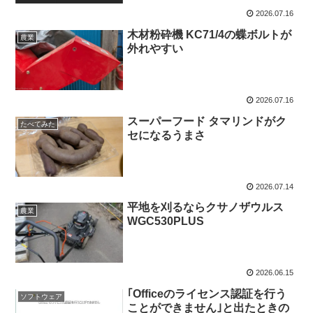
2026.07.16
木材粉砕機 KC71/4の蝶ボルトが
農業
外れやすい
2026.07.16
スーパーフード タマリンドがク
たべてみた
セになるうまさ
2026.07.14
平地を刈るならクサノザウルス
農業
WGC530PLUS
2026.06.15
｢Officeのライセンス認証を行う
ソフトウェア
ことができません｣と出たときの