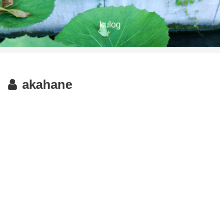
kulog
akahane