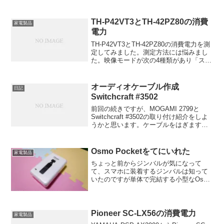
TH-P42VT3とTH-42PZ80の消費
家電製品
電力
TH-P42VT3とTH-42PZ80の消費電力を測
定してみました。測定方法には悩みまし
た。映像モードが次の4種類があり「スタ
ンダード、シネマ、ダイナミック、リビ
ング」さらに省エネモードもあるため膨
大な時間がかかってしまいます。
オーディオケーブル作成
日記
Switchcraft #3502
前回の続きですが、MOGAMI 2799と
Switchcraft #3502の取り付け紹介をしよ
うかと思います。ケーブルをはぎます。
グランドと赤、黒、青、白のケーブルが
出てきます。
Osmo Pocketをてにいれた
家電製品
ちょっと前からジンバルが気になって
て、スマホに装着するジンバルは知って
いたのですが単体で完結する小型なOsmo
Pocketが出ることを知って思わず買っち
ゃいました。
Pioneer SC-LX56の消費電力
家電製品