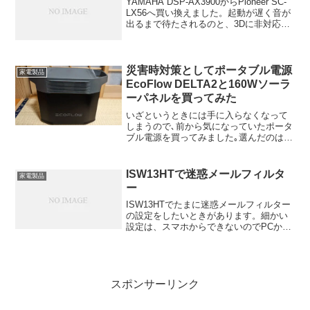
YAMAHA DSP-AX3900からPioneer SC-
LX56へ買い換えました。起動が遅く音が
出るまで待たされるのと、3Dに非対応な
ところが不満だったのです。ほかにも
iPhoneやAndroidで操作できるアプリがあ
ったりUSBメモリ...
災害時対策としてポータブル電源
家電製品
EcoFlow DELTA2と160Wソーラ
ーパネルを買ってみた
いざというときには手に入らなくなって
しまうので､前から気になっていたポータ
ブル電源を買ってみました｡選んだのは新
商品のEcoFlow DELTA2 です｡
ISW13HTで迷惑メールフィルタ
家電製品
ー
ISW13HTでたまに迷惑メールフィルター
の設定をしたいときがあります。細かい
設定は、スマホからできないのでPCから
やりたいのですが毎回、ワンタイムパス
ワードの発行方法を忘れるのです。ググ
るとPCからのメールフィルター設定が出
てきますが「P...
スポンサーリンク