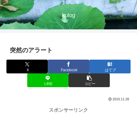
kulog
突然のアラート
X
Facebook
はてブ
LINE
コピー
2010.11.28
スポンサーリンク