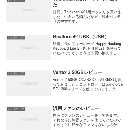
た
結局、Thinkpad X61用バッテリを買いま
した。いろいろ悩んだ結果、純正バッテ
リの中古です。
Realforce91UBK（USB）
ハードウェア
結構、長い間キーボード Happy Hacking
Keyboard Lite 2（以下HHKL2）を使って
いたのですが、とうとう買い換えまし
た。理由はキーの同時押しが聞かないこ
とによる不満です。HHKL2はサイズを小
さくするためにFnキー...
Vertex 2 50GBレビュー
ハードウェア
Vertex 2 50GB OCZSSD2-2VTX50Gを買
ってみました。コントローラはSandforce
SF-1200シリーズを使っています。ラン
ダムが強いとの噂ですがどうでしょう
か。
汎用ファンのレビュー
ハードウェア
唐突にファンのレビューをしてみます。
それなりに静音ファンを使っていたので
すがさらに静かなファンはないものかと
物色してみました。なお、音に関するレ