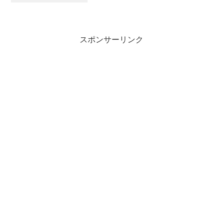
ビューは個人差、個体差があるので一概
に言えません。XINRUILIAN RDL1225Sサ
イズ：...
スポンサーリンク