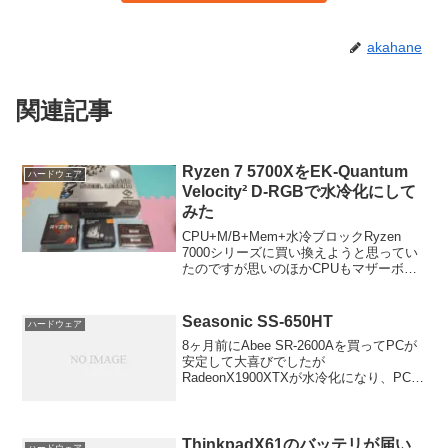
akahane
関連記事
Ryzen 7 5700XをEK-Quantum
ハードウェア
Velocity² D-RGBで水冷化にして
みた
CPU+M/B+Mem+水冷ブロックRyzen
7000シリーズに買い換えようと思ってい
たのですが思いのほかCPUもマザーボー
ドも高くて､安価になってきたAM4にする
ことにしました｡
Seasonic SS-650HT
ハードウェア
8ヶ月前にAbee SR-2600Aを買ってPCが
安定して大喜びでしたが
RadeonX1900XTXが水冷化になり、PCが
安定すると初めは気になっていなかった
ファンの音が気になって気になって仕方
がありません！数ヶ月前まではPCの電源
をつけた...
ThinkpadX61のバッテリが届い
ハードウェア