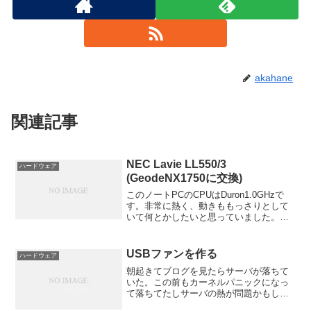
akahane
関連記事
NEC Lavie LL550/3
ハードウェア
(GeodeNX1750に交換)
このノートPCのCPUはDuron1.0GHzで
す。非常に熱く、動きももっさりとして
いて何とかしたいと思っていました。そ
こでドライブ交換のついでにCPUも交換
できないかとバラしてみたわけです。
USBファンを作る
ハードウェア
朝起きてブログを見たらサーバが落ちて
いた。この前もカーネルパニックになっ
て落ちてたしサーバの熱が問題かもしれ
ない。ファンレスで静かだけど、すごい