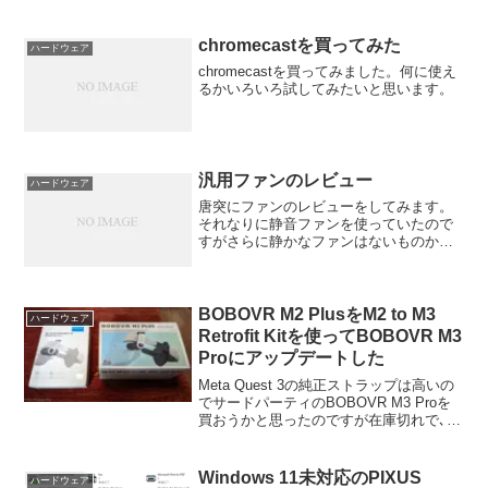
熱いのです。ということでUSBファンを
作ってみました。余っている3pinの80mm
ファンとUSB...
chromecastを買ってみた
ハードウェア
chromecastを買ってみました。何に使え
るかいろいろ試してみたいと思います。
汎用ファンのレビュー
ハードウェア
唐突にファンのレビューをしてみます。
それなりに静音ファンを使っていたので
すがさらに静かなファンはないものかと
物色してみました。なお、音に関するレ
ビューは個人差、個体差があるので一概
に言えません。XINRUILIAN RDL1225Sサ
イズ：...
BOBOVR M2 PlusをM2 to M3
ハードウェア
Retrofit Kitを使ってBOBOVR M3
Proにアップデートした
Meta Quest 3の純正ストラップは高いの
でサードパーティのBOBOVR M3 Proを
買おうかと思ったのですが在庫切れで､公
式サイトをみるとM2 to M3 Retrofit Kitな
るものが売っていたので買ってみました｡
Windows 11未対応のPIXUS
ハードウェア