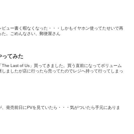
レビュー書く暇なくなった・・・しかもイヤホン使ってたせいで再
った。ごめんなさい、郵便屋さん
」をやってみた
he Last of Us」買ってきました。買う直前になってボリューム
躇しましたが店に行ったら売ってたのでレジへ持って行ってしまっ
が、発売前日にPVを見ていたら・・・気がついたら手元にありま