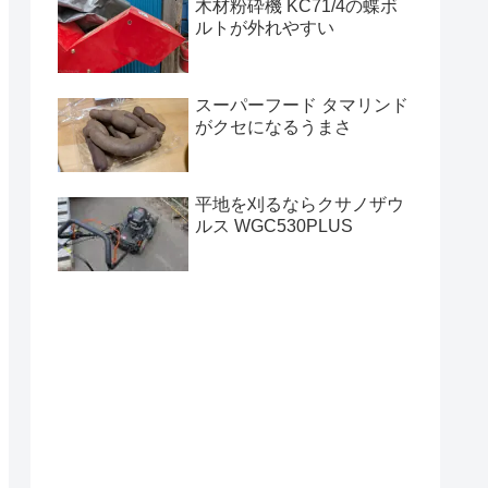
木材粉砕機 KC71/4の蝶ボ
ルトが外れやすい
スーパーフード タマリンド
がクセになるうまさ
平地を刈るならクサノザウ
ルス WGC530PLUS