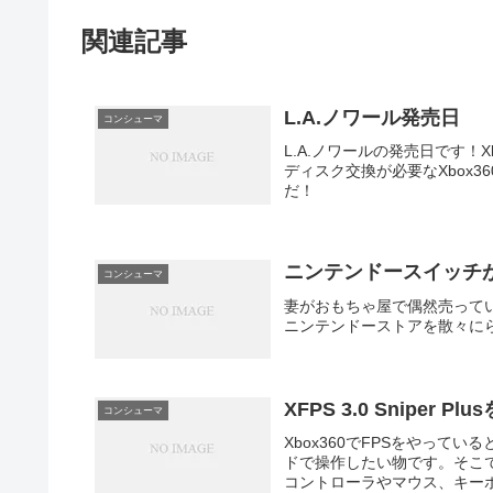
関連記事
L.A.ノワール発売日
コンシューマ
L.A.ノワールの発売日です！
ディスク交換が必要なXbox
だ！
ニンテンドースイッチ
コンシューマ
妻がおもちゃ屋で偶然売って
ニンテンドーストアを散々に
XFPS 3.0 Sniper P
コンシューマ
Xbox360でFPSをやって
ドで操作したい物です。そこで手を出
コントローラやマウス、キーボー