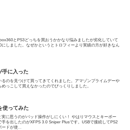
Xbox360とPS3どっちを買おうかかなり悩みましたが劣化していて
360にしました。なぜかというとトロフィーより実績の方が好きなん
が手に入った
いるのを見つけて買ってきてくれました。アマゾンプライムデーや
らめっこして買えなかったのでびっくりしました。
lusを使ってみた
いると実に思うのがパッド操作がしにくい！ やはりマウスとキーボー
したのがXFPS 3.0 Sniper Plusです。USBで接続してPS2
ドが使...