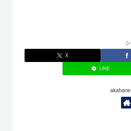
シ
X
LINE
akaha