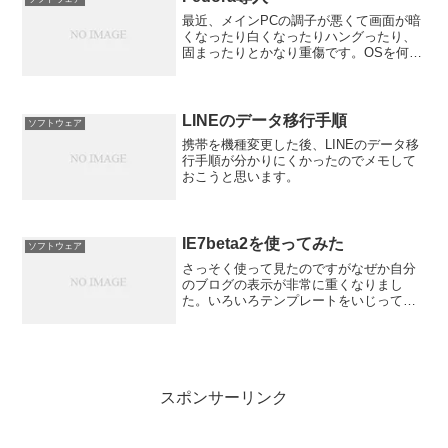
最近、メインPCの調子が悪くて画面が暗
くなったり白くなったりハングったり、
固まったりとかなり重傷です。OSを何度
か入れ直しても直らず、ハードが原因と
考えられるのですがいまはちょっと買い
替えるにはタイミングが悪いので完全に
切り分けということで...
LINEのデータ移行手順
ソフトウェア
携帯を機種変更した後、LINEのデータ移
行手順が分かりにくかったのでメモして
おこうと思います。
IE7beta2を使ってみた
ソフトウェア
さっそく使って見たのですがなぜか自分
のブログの表示が非常に重くなりまし
た。いろいろテンプレートをいじってみ
たのですがよく分かりません。デフォル
トのテンプレートだと重くなってしまう
ようです。試しにスタイルシートを切っ
てみたら軽くなりました。そ...
スポンサーリンク