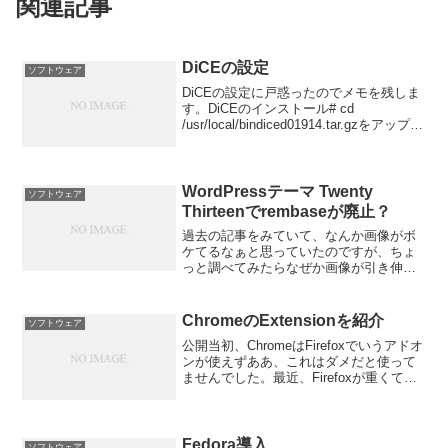
関連記事
DiCEの設定
ソフトウェア
DiCEの設定に戸惑ったのでメモを残しま
す。DiCEのインストール# cd
/usr/local/bindiced01914.tar.gzをアップ#
tar xzvf diced01914.tar.gz
WordPressテーマ Twenty
ソフトウェア
Thirteenでrembaseが廃止？
過去の記事をみていて、なんか画像がボ
ケてるなぁと思っていたのですが、ちょ
っと調べてみたらなぜか画像が引き伸ば
されているじゃないですか。もしかして
「Twenty Thirteen」からのCSSの仕様が
変わっている？
ChromeのExtensionを紹介
ソフトウェア
公開当初、ChromeはFirefoxでいうアドオ
ンが使えずああ、これはダメだと使って
ませんでした。最近、Firefoxが重くてイ
ライラすることが多くなってきたので拡
張機能（Extension)が使えるようになっ
たChromeを使ってみたと...
Fedora導入
ソフトウェア