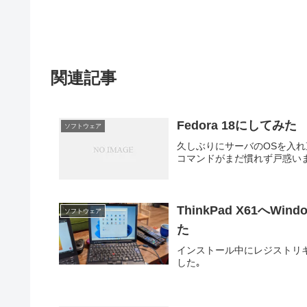
関連記事
Fedora 18にしてみた
ソフトウェア
久しぶりにサーバのOSを入れ直し
コマンドがまだ慣れず戸惑い
ThinkPad X61へ
ソフトウェア
た
インストール中にレジストリ
した｡