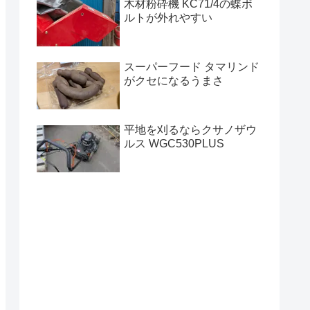
木材粉砕機 KC71/4の蝶ボ
ルトが外れやすい
スーパーフード タマリンド
がクセになるうまさ
平地を刈るならクサノザウ
ルス WGC530PLUS