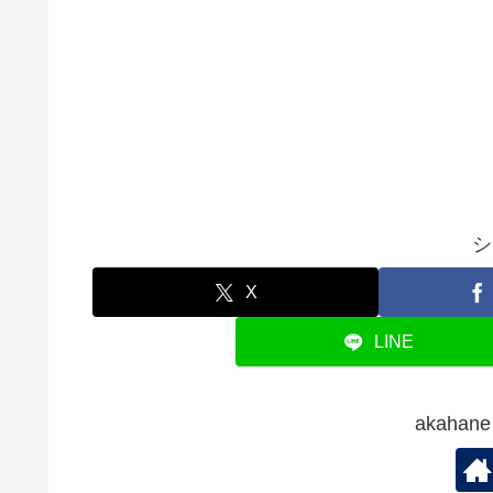
シ
X
LINE
akaha