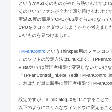
というかX61そのものがやたら熱いんですよ
そのせいでファンが全力で回り続けるわけで
室温20度の部屋でCPUが86度ぐらいになって
CPUをクロックダウンしようかとか考えまし
いいものを見つけました。
TPFanControl
というThinkpad用のファン
このソフトの設定方法はLinuxぽく、TPFanCont
Vistaや7では管理者権限で変更しないといけ
「TPFanControl_ini.exe（edit TPFanCo
これはただ単に勝手に管理者権限でTPFanCont
設定ですが、SlimDialog=0を”1″にすることで
以下のようにスリムなウィンドウに変えるこ