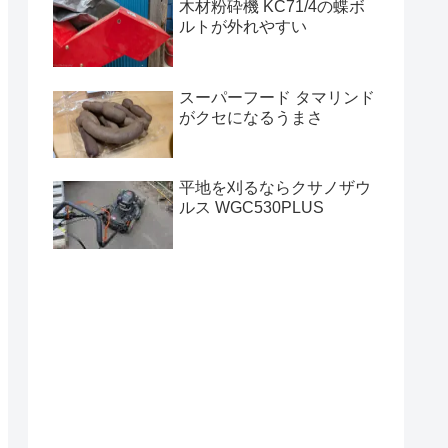
木材粉砕機 KC71/4の蝶ボ
ルトが外れやすい
スーパーフード タマリンド
がクセになるうまさ
平地を刈るならクサノザウ
ルス WGC530PLUS