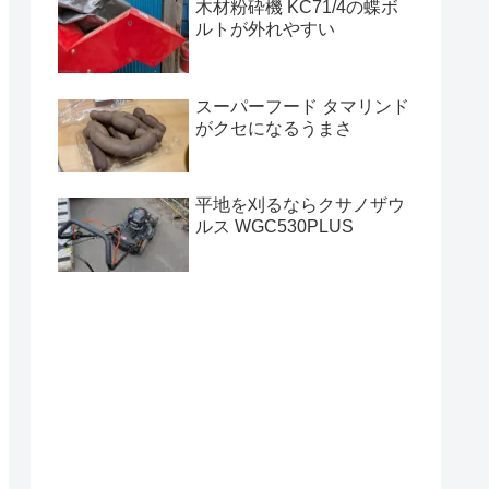
木材粉砕機 KC71/4の蝶ボ
ルトが外れやすい
スーパーフード タマリンド
がクセになるうまさ
平地を刈るならクサノザウ
ルス WGC530PLUS