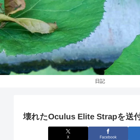
日記
壊れたOculus Elite Str
X
Facebook