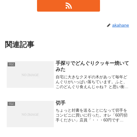
akahane
関連記事
手探りでどんぐりクッキー焼いて
日記
みた
自宅に大きなクヌギの木があって毎年ど
んぐりがいっぱい落ちています。ふと、
このどんぐり食えんじゃね？ と思い衝動
的にどんぐりクッキーを作ってみまし
た。いつもだとネットで作り方とか入念
に調べてやるところですが、あえて何も
切手
日記
調べず手探りで食べられる...
ちょっと封書を送ることになって切手を
コンビニに買いに行った。オレ「60円切
手ください」店員「・・・60円です
か？」オレ「え？」店員「50円と10円切
手でいいですか？」オレ「いま封筒送る
ときいくらですか」店員「80円です」う