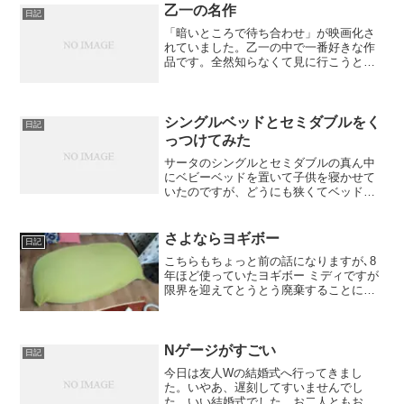
はー、いったいオレ...
乙一の名作
日記
「暗いところで待ち合わせ」が映画化さ
れていました。乙一の中で一番好きな作
品です。全然知らなくて見に行こうと思
ったらほとんど上映が終わってるじゃな
いですか！うあー！！ すげぇみた
い！！！！まだ上映しているわずかの劇
場も今年中には終わりそうです...
シングルベッドとセミダブルをく
日記
っつけてみた
サータのシングルとセミダブルの真ん中
にベビーベッドを置いて子供を寝かせて
いたのですが、どうにも狭くてベッドに
直接寝かせたいと考えました。そこで、
すきまスペーサーを使ってみたのです。
さよならヨギボー
日記
こちらもちょっと前の話になりますが､8
年ほど使っていたヨギボー ミディですが
限界を迎えてとうとう廃棄することにし
ました｡
Nゲージがすごい
日記
今日は友人Wの結婚式へ行ってきまし
た。いやあ、遅刻してすいませんでし
た。いい結婚式でした。お二人ともお幸