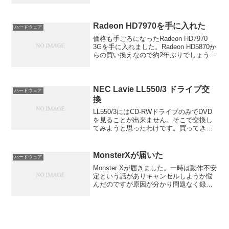
ません。ということで、Windows 7 Beta
をインストールして再度測定してみま...
Radeon HD7970を手に入れた
ハードウェア
価格も手ごろになったRadeon HD7970
3Gを手に入れました。Radeon HD5870か
らの買い換えなので約2年ぶりでしょう
か。Sapphireを買うのも久しぶりです。
それにしても購入した後、AMDから値下
げのニュースが来たのには...
NEC Lavie LL550/3 ドライブ交
ハードウェア
換
LL550/3にはCD-RWドライブのみでDVD
を見ることが出来ません。そこで交換し
てみようと思ったわけです。買ってきた
のはPanasonic AUJDA770です。たぶ
ん・・・UJDA770でした。CD±RW DVD-
ROMのコンボドライ...
MonsterXが届いた
ハードウェア
Monster Xが届きました。一時は動作不安
定という話がありキャンセルしようか悩
んだのですが原因が分かり問題なく録画
できることが分かったので安心しまし
た。さっそく導入してみると標準のソフ
トだと何故かウィンドウが消えてしまい
見えなくなります...