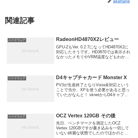
akahane
関連記事
RadeonHD4870X2レビュー
ハードウェア
GPU-ZもVer. 0.2.7になってHD4870X2に
対応したそうです。HD3870では表示され
なかったメモリやVRM温度などもわかり
とても便利です。
D4キャプチャカード Monster X
ハードウェア
PV3が生産終了となりVista未対応という
ことで当分、XPを使う必要があると思っ
ていたがなんと！ sknetからD4キャプチ
ャーカードを出すそうです！！しかも来
週発売！ ツクモで予約を受け付けている
そうです。ああ、気づくのが遅かった。
明日...
OCZ Vertex 120GB その後
ハードウェア
先日、ベンチマークを測定したOCZ
Vertex 120GBですが書き込みを一切して
いない綺麗な状態でしたのでほかのとこ
ろのベンチ結果とほぼ同じで面白くあり