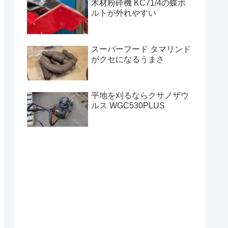
木材粉砕機 KC71/4の蝶ボ
ルトが外れやすい
スーパーフード タマリンド
がクセになるうまさ
平地を刈るならクサノザウ
ルス WGC530PLUS