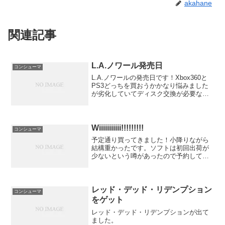
akahane
関連記事
L.A.ノワール発売日
コンシューマ
L.A.ノワールの発売日です！Xbox360と
PS3どっちを買おうかかなり悩みました
が劣化していてディスク交換が必要な
Xbox360にしました。なぜかというとト
ロフィーより実績の方が好きなんだ！
Wiiiiiiiiiii!!!!!!!!!
コンシューマ
予定通り買ってきました！小降りながら
結構重かったです。ソフトは初回出荷が
少ないという噂があったので予約してお
いたのですが大量にありました。問題はD
端子ケーブルの発売日が遅れたことで
す。発売するまでの一週間はXRGB-3で遊
ぼうと思います。い...
レッド・デッド・リデンプション
コンシューマ
をゲット
レッド・デッド・リデンプションが出て
ました。