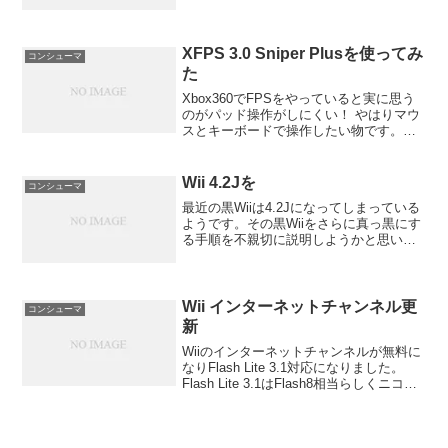
XFPS 3.0 Sniper Plusを使ってみ
コンシューマ
た
Xbox360でFPSをやっていると実に思う
のがパッド操作がしにくい！ やはりマウ
スとキーボードで操作したい物です。そ
こで手を出したのがXFPS 3.0 Sniper
Plusです。USBで接続してPS2コントロ
ーラやマウス、キーボードが使...
Wii 4.2Jを
コンシューマ
最近の黒Wiiは4.2Jになってしまっている
ようです。その黒Wiiをさらに真っ黒にす
る手順を不親切に説明しようかと思いま
す。真っ黒って言ってもbrickじゃないで
すよ。
Wii インターネットチャンネル更
コンシューマ
新
Wiiのインターネットチャンネルが無料に
なりFlash Lite 3.1対応になりました。
Flash Lite 3.1はFlash8相当らしくニコニ
コ動画は再生できません。ですが、ニコ
ニコ動画モバイルではFlash Lite 3.1で再
生で...