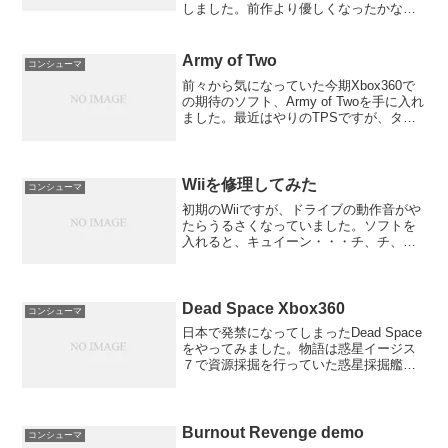
しました。前作より優しくなったかな？
それにしても名曲ばかりで最高です。
「天樂」は知らなかったのですがかっこ
いいですね！3年も前の曲だったの
Army of Two
コンシューマ
か・・・
前々から気になっていた今期Xbox360で
の期待のソフト、Army of Twoを手に入れ
ました。最近はやりのTPSですが、タイ
トルの通りツーマンセルで行動をしてい
くシステムです。面白いのがアグロメー
ターです。敵を撃ったり威嚇射撃をした
りす...
Wiiを修理してみた
コンシューマ
初期のWiiですが、ドライブの動作音がや
たらうるさくなっていました。ソフトを
入れると、キュイーン・・・チ、チ、
チ、ヴォーン・・・・と鳴り響くので
す。買った当初はとても静かだったの
に・・・ということで、任天堂サポート
に修理依頼をしてWiiを送...
Dead Space Xbox360
コンシューマ
日本で発禁になってしまったDead Space
をやってみました。物語は惑星イージス
７で資源採掘を行っていた惑星採掘艦
USGイシムラが救難信号を発したことか
ら、エンジニアである主人公アイザッ
ク・クラーク(Isaac Clarke)を含むUS...
Burnout Revenge demo
コンシューマ