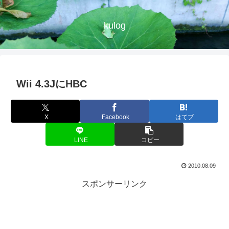
kulog
Wii 4.3JにHBC
X
Facebook
はてブ
LINE
コピー
2010.08.09
スポンサーリンク