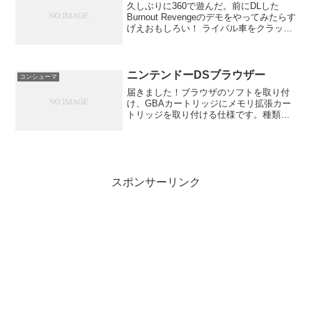
久しぶりに360で遊んだ。前にDLした
Burnout Revengeのデモをやってみたらす
げえおもしろい！ ライバル車をクラッシ
ュさせてタイムを稼いで突き進むエキサ
イティングなレースゲーム！ボーナスが
入ると速度も上がりアドレナリンも全
開！ま...
ニンテンドーDSブラウザー
コンシューマ
届きました！ブラウザのソフトを取り付
け、GBAカートリッジにメモリ拡張カー
トリッジを取り付ける仕様です。種類は
DS用とDS Lite用の二つがありDS用はメ
モリ拡張カートリッジが1cmほど長くな
っているため、Liteに挿すとそのまま1cm
は...
スポンサーリンク