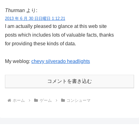
Thurman
より:
2013 年 6 月 30 日日曜日 1:12:21
I am actually pleased to glance at this web site
posts which includes lots of valuable facts, thanks
for providing these kinds of data.
My weblog:
chevy silverado headlights
コメントを書き込む
ホーム
ゲーム
コンシューマ