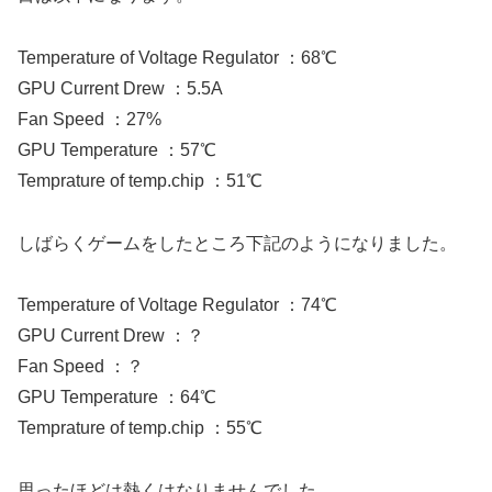
Temperature of Voltage Regulator ：68℃
GPU Current Drew ：5.5A
Fan Speed ：27%
GPU Temperature ：57℃
Temprature of temp.chip ：51℃
しばらくゲームをしたところ下記のようになりました。
Temperature of Voltage Regulator ：74℃
GPU Current Drew ：？
Fan Speed ：？
GPU Temperature ：64℃
Temprature of temp.chip ：55℃
思ったほどは熱くはなりませんでした。