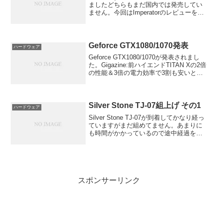
ましたどちらもまだ国内では発売してい
ません。今回はImperatorのレビューをし
てみます。
Geforce GTX1080/1070発表
ハードウェア
Geforce GTX1080/1070が発表されまし
た。Gigazine:前ハイエンドTITAN Xの2倍
の性能＆3倍の電力効率で3割も安いとい
う化物グラボ「GeForce GTX 1080」を
NVIDIAが発表
Silver Stone TJ-07組上げ その1
ハードウェア
Silver Stone TJ-07が到着してかなり経っ
ていますがまだ組めてません。あまりに
も時間がかかっているので途中経過を書
いてみます。ケース内に水冷一式組み込
むためにいろいろそろえてました。今回
はポンプをケースに固定するためにステ
ーと...
スポンサーリンク