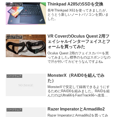
Thinkpad A285のSSDを交換
ハードウェア
長年Thinkpad X61を使ってきましたが、
とうとう新しいノートパソコンを買いま
した。
VR CoverのOculus Quest 2用フ
ハードウェア
ェイシャルインターフェイスとフ
ォームを買ってみた
Oculus Quest 2用のフェイスカバーを買
ってみました｡標準のものはスポンジなの
で汗が付いてカビそうなんですよね｡
MonsterX（RAID0を組んでみ
ハードウェア
た）
MonsterXで安定して録画できるようにす
るためにRAID0を組みました。RAIDを組
んだのはUltra66をFastTrack66へ改造し
たとき以来です。あの頃は20GB x2で
RAID0にして、やべぇすげぇ速い！ って
喜んでいたもので...
Razer ImperatorとArmadillo2
ハードウェア
Razer ImperatorとArmadillo2を買ってみ