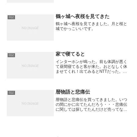
ック付」を買ってみました。
鶴ヶ城へ夜桜を見てきた
日記
鶴ヶ城へ夜桜を見てきました。月と桜と
城でかっこいいです。
家で寝てると
日記
インターホンが鳴った。前も体調が悪く
て昼間寝てると客が来た。おとなしく休
ませてくれ！出てみるとNTTだった。
NTT「こんにちは、11月から」オレ「待
ってました！ 契約します。」ようやく、
タンブルウィードが転がるような我が故
郷にも光がくるので...
暦物語と悲痛伝
日記
暦物語と悲痛伝を買ってきました。いつ
の間にかに出てたんだろう・・・悲痛伝
に関しては探してたんだけど売ってなか
ったんだよなぁ。