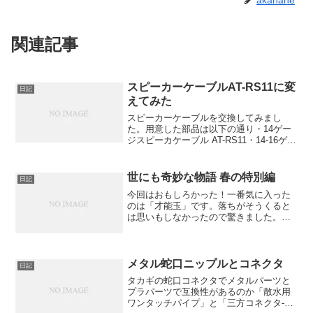
関連記事
スピーカーケーブルAT-RS11に変
日記
えてみた
スピーカーケーブルを交換してみまし
た。用意した部品は以下の通り・14ゲー
ジスピーカケーブル AT-RS11・14-16ゲー
ジ Yラグ端子 TL14-M4Y・ 平型ファスト
ン端子 TL12-110S8・ 平型ファストン端
子 TL12-205M...
世にも奇妙な物語 春の特別編
日記
今回はおもしろかった！一番気に入った
のは「才能玉」です。落ちがそうくると
は思いもしなかったので驚きました。最
近の特別編は妙にウケをねらった路線が
多くてがっかりしていたのですが今回は
すべての話の終わりがひねってあった
り、後味が悪かったりと「世...
メタル蛇口ニップルとコネクタ
日記
タカギの蛇口コネクタでメタルパーツと
プラパーツで互換性があるのか「散水用
ワンタッチパイプ」と「三方コネクタ-コ