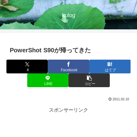
kulog
PowerShot S90が帰ってきた
X
Facebook
はてブ
LINE
コピー
2011.02.10
スポンサーリンク