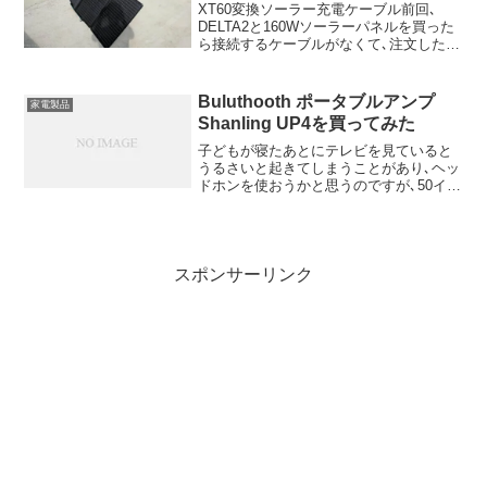
XT60変換ソーラー充電ケーブル前回､
DELTA2と160Wソーラーパネルを買った
ら接続するケーブルがなくて､注文したら
速攻で送られてきました｡XT60変換ソー
ラー充電ケーブルは接続すると機密性が
高そうでよいのですが､取り外すときのツ
Buluthooth ポータブルアンプ
家電製品
メが押...
Shanling UP4を買ってみた
子どもが寝たあとにテレビを見ていると
うるさいと起きてしまうことがあり､ヘッ
ドホンを使おうかと思うのですが､50イン
チを超えるテレビだとケーブルの長さも
必要な上､配線も面倒ということで無線化
にしてみました｡
スポンサーリンク