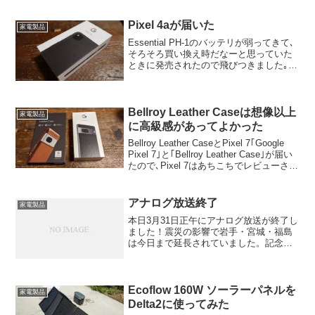
出てきます。
Pixel 4aが届いた
家電製品
Essential PH-1のバッテリが弱ってきて､
そろそろ買い換え時だなーと思っていた
ときに発売されたので飛びつきました｡ま
さか発売日に届くとはびっくり｡
Bellroy Leather Caseは想像以上
家電製品
に高級感があってよかった
Bellroy Leather CaseとPixel 7｢Google
Pixel 7｣と｢Bellroy Leather Case｣が届い
たので､Pixel 7はあちこちでレビューされ
ていると思いますので､ここではレザーケ
ースをメインでレ...
アナログ放送終了
家電製品
本日3月31日正午にアナログ放送が終了し
ました！震災の影響で岩手・宮城・福島
は今日まで延長されていました。記念な
ので残しておこうかとその瞬間を録画し
てみました。著作権とかで消されちゃう
かも！？
Ecoflow 160W ソーラーパネルを
家電製品
Delta2に使ってみた