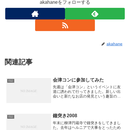
akahaneをフォローする
akahane
関連記事
会津コンに参加してみた
日記
先週は「会津コン」というイベントに友
達に誘われて行ってきました。新しい出
会いと新たなお店の発見という趣旨のイ
ベントです。男女で向かい合わせで飲み
食いが出来るというものでおお、これは
いい出会いがあるかもと期待して行った
訳です。
鐘突き2008
日記
年末に柳津円蔵寺で鐘突きをしてきまし
た。去年はヘルニアで大事をとったため