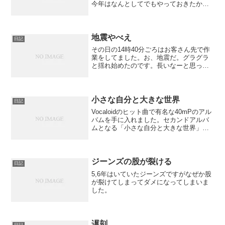
今年はなんとしてでもやっておきたかっ
たのです。それなのにいきなりすごい大
雪！友達も乗り気でありません。でも、
なんとか行くことにしたわけです。いつ
もは22時半ごろに到着で...
地震やべえ
日記
その日の14時40分ごろはお客さん先で作
業をしてました。お、地震だ。グラグラ
と揺れ始めたのです。長いなーと思って
いたら、だんだん揺れが強くなってきて
「避難しろ！」と誰かが叫びました。外
に出るとわらわらと人が集まってきまし
た。上着も脱いでいた...
小さな自分と大きな世界
日記
Vocaloidのヒット曲で有名な40mPのアル
バムを手に入れました。セカンドアルバ
ムとなる「小さな自分と大きな世界」で
す。
ジーンズの股が裂ける
日記
5,6年はいていたジーンズですがなぜか股
が裂けてしまってダメになってしまいま
した。
遅刻