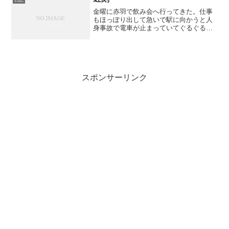
日記
金曜に赤羽で飲み会へ行ってきた。仕事
もほっぽり出して急いで駅に向かうと人
身事故で電車が止まっていてぐるぐる回
り道をしてようやくたどり着いたのが21
時近くになっていた。2時間の遅刻だ。残
りは1時間しかない。正直、疲れ果ててモ
チベーションは下が...
スポンサーリンク