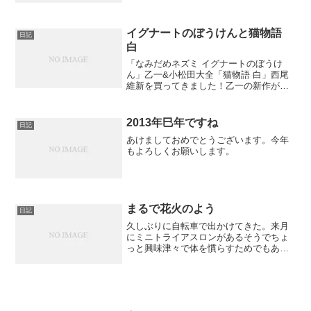
にも売っていない！ 売り切れか！？と思
っていたら11月27日発売だったの
ね・・・
イグナートのぼうけんと猫物語
日記
白
「なみだめネズミ イグナートのぼうけ
ん」乙一&小松田大全「猫物語 白」西尾
維新を買ってきました！乙一の新作が出
てると聞いて買いに行ったのですが「猫
物語 白」も出ているとは・・・さて、読
む作業に戻るか。
2013年巳年ですね
日記
あけましておめでとうございます。今年
もよろしくお願いします。
まるで花火のよう
日記
久しぶりに自転車で出かけてきた。来月
にミニトライアスロンがあるそうでちょ
っと興味津々で体を慣らすためでもあっ
た。水泳300m、自転車8km、マラソン
2kmというなんとか出来そうな距離だ。
で、6kmほど走ったらひどい汗と息切れ
がする。かなりの...