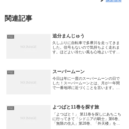
関連記事
追分まんじゅう
日記
久しぶりに自転車で多摩川を走ってきま
した。信号もないので気持ちよく走れま
す。ほどよい冷たい風も心地よいです。
30分ぐらい走ったでしょうか。なんだか
右足がしびれてきました。親指は感覚が
ありません。通勤で10分ぐらい走ってい
るときはなにも問題が...
スーパームーン
日記
今日は年に一度のスーパームーンの日で
した！スーパームーンとは、月が一年間
で一番地球に近づくことを言います。も
のすごい月が大きい！ 綺麗だなぁ。ほん
とは親がホタルを見に行こうと言って外
に出たら月がでかくて、そういえば今日
じゃないかと思い出した...
よつばと11巻を探す旅
日記
「よつばと！」 第11巻を探しにあちこち
に行ってきて「シドニアの騎士」第6巻、
「無限の住人」第28巻、「外天楼」を買
ってきた。「よつばと！」第11巻がどこ