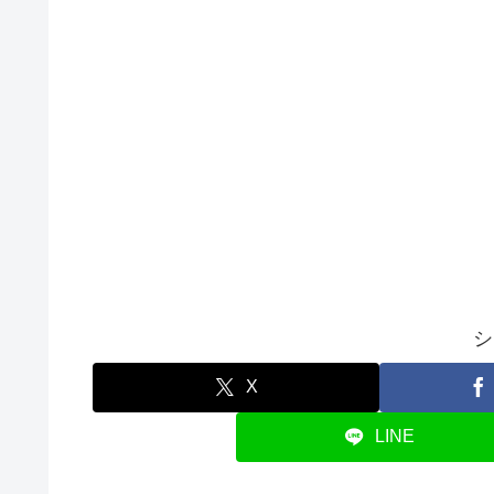
シ
X
LINE