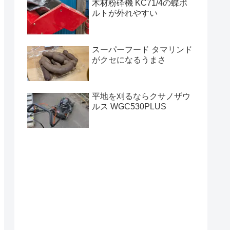
木材粉砕機 KC71/4の蝶ボ
ルトが外れやすい
スーパーフード タマリンド
がクセになるうまさ
平地を刈るならクサノザウ
ルス WGC530PLUS