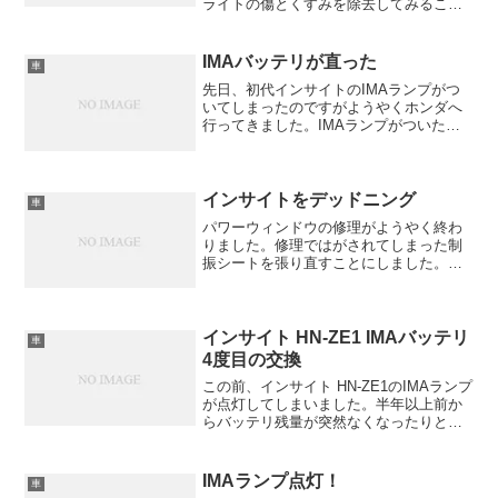
ライトの傷とくすみを除去してみること
にしました。買ってきたのはこちら「ヘ
ッドライト&樹脂パーツ 透明復元コー
ト」説明書を見たけど傷もコーディング
IMAバッテリが直った
車
してくれるのかな？
先日、初代インサイトのIMAランプがつ
いてしまったのですがようやくホンダへ
行ってきました。IMAランプがついた日
に、ちょうどホンダからIMAバッテリラ
ベル点検のお知らせが来ていたのです。
インサイトをデッドニング
車
パワーウィンドウの修理がようやく終わ
りました。修理ではがされてしまった制
振シートを張り直すことにしました。制
振シートはレジェトレックスを使用しま
す。はがされたブチルゴムの後がひど
い。というより、ドアのネジの種類がバ
ラバラに締められていてスピ...
インサイト HN-ZE1 IMAバッテリ
車
4度目の交換
この前、インサイト HN-ZE1のIMAランプ
が点灯してしまいました。半年以上前か
らバッテリ残量が突然なくなったりと繰
り返していたので、そのうち駄目になる
だろうとは思っていたのですが、とうと
う点灯です。IMAバッテリを交換して2年
IMAランプ点灯！
車
2ヶ月でし...