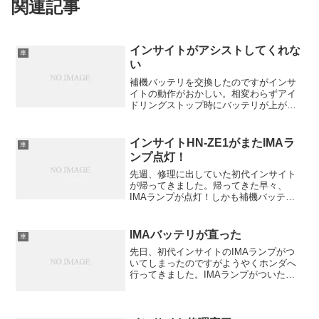
関連記事
インサイトがアシストしてくれな
車
い
補機バッテリを交換したのですがインサ
イトの動作がおかしい。相変わらずアイ
ドリングストップ時にバッテリが上がっ
たりアクセルを踏んでもアシストしてく
れないのです。少しだけアシストしてく
れるのですが、すぐに止めてしまいま
インサイトHN-ZE1がまたIMAラ
車
す。
ンプ点灯！
先週、修理に出していた初代インサイト
が帰ってきました。帰ってきた早々、
IMAランプが点灯！しかも補機バッテリ
ランプも点灯してヤバい！これは急いで
IMAバッテリを交換しないとマズいなぁ
と思い、余っているバッテリモジュール
IMAバッテリが直った
車
を充電を開始しました。...
先日、初代インサイトのIMAランプがつ
いてしまったのですがようやくホンダへ
行ってきました。IMAランプがついた日
に、ちょうどホンダからIMAバッテリラ
ベル点検のお知らせが来ていたのです。