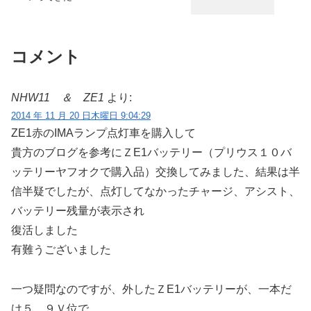
コメント
NHW11 ＆ ZE1
より:
2014 年 11 月 20 日木曜日 9:04:29
ZE1赤のIMAランプ点灯車を購入して
貴方のブログを参考にＺE1バッテリー（プリウス１０バ
ッテリーヤフオクで購入品）交換してみました、結果は半
信半疑でしたが、点灯してなかったチャージ、アシスト、
バッテリー残量が表示され
復活しました
有難うございました
一つ疑問なのですが、外したＺE1バッテリーが、一本だ
け５．９Ｖ位で