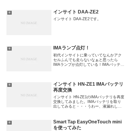
ました。そんな金をかけられないので、
ebayで手に入れたバッテリーECUを自分
で交換してみました。
インサイト DAA-ZE2
車
インサイト DAA-ZE2です。
IMAランプ点灯！
車
初代インサイトに乗っていてなんかアク
セルふんでも走らないなぁと思ったら
IMAランプが点灯している！IMAバッテリ
がとうとう壊れたか！
インサイト HN-ZE1 IMAバッテリ
車
再度交換
インサイト HN-ZE1のIMAバッテリを再度
交換してみました。IMAバッテリを取り
出してみると・・・うわー、液漏れして
た！！
Smart Tap EasyOneTouch mini
車
を使ってみた