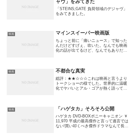
ャヴ」をみてきた
「STEINS;GATE 負荷領域のデジャヴ」
をみてきました。
マインスイーパー映画版
映画
ちょっと前に「痛いニュース」で知った
んだけどすげぇ、吹いた。なんでも映画
化の話が出てるけど、なんでもありだ
な！・・・これ、ネタだよね？
不都合な真実
映画
総評：★★☆☆☆これは映画と言うより
トークショーの様でした。世界的に温暖
化でヤバいとアル・ゴアが熱く語ってい
ます。日本の特番でよくやっている内容
と被っていたりしていましたがもしかし
てこの映画に触発されて作った番組だっ
たのかもしれません。まぁ...
「ハゲタカ」そろそろ公開
映画
ハゲタカ DVD-BOXポニーキャニオン ￥
11,970 平成の最高傑作と言って過言では
ない!買い叩くべき傑作ドラマなんて長
い“間”なの！？さすがNHKですね〜最高水
準のドラマです映画公開を記念してドラ