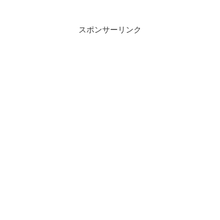
マがGWに再放送やってた「ハゲタカ」...
スポンサーリンク