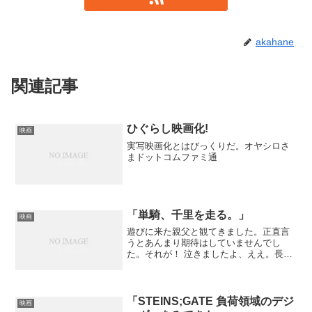
akahane
関連記事
ひぐらし映画化!
映画
実写映画化とはびっくりだ。オヤシロさ
まドットコムファミ通
「単騎、千里を走る。」
映画
遊びに来た親父と観てきました。正直言
うとあんまり期待はしていませんでし
た。それが！ 泣きましたよ、ええ。長
年、息子とわだかまりを持った高田（高
倉健）は息子の余命がわずかだと知り、
息子が思い入れていた仕事を引き継ぐた
め単身、中国雲南省に赴く。...
「STEINS;GATE 負荷領域のデジ
映画