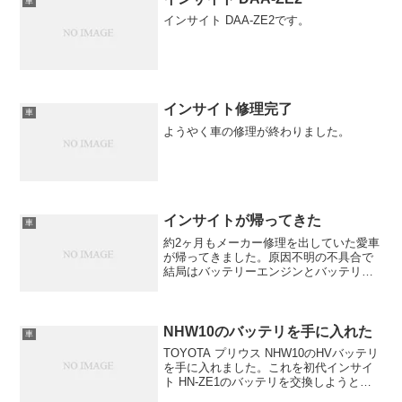
車
インサイト DAA-ZE2です。
インサイト修理完了
車
ようやく車の修理が終わりました。
インサイトが帰ってきた
車
約2ヶ月もメーカー修理を出していた愛車
が帰ってきました。原因不明の不具合で
結局はバッテリーエンジンとバッテリー
を交換しました。まぁ、某車屋でオーデ
ィオをいじってもらっていたのですがそ
の配線周りにバッテリー関係のケーブル
がありましてそこが一部...
NHW10のバッテリを手に入れた
車
TOYOTA プリウス NHW10のHVバッテリ
を手に入れました。これを初代インサイ
ト HN-ZE1のバッテリを交換しようと思
います。