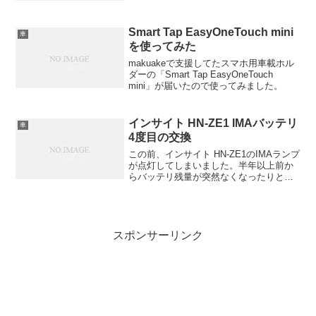
Smart Tap EasyOneTouch mini
車
を使ってみた
makuakeで支援してたスマホ用車載ホル
ダーの「Smart Tap EasyOneTouch
mini」が届いたので使ってみました。
インサイト HN-ZE1 IMAバッテリ
車
4度目の交換
この前、インサイト HN-ZE1のIMAランプ
が点灯してしまいました。半年以上前か
らバッテリ残量が突然なくなったりと繰
り返していたので、そのうち駄目になる
だろうとは思っていたのですが、とうと
う点灯です。IMAバッテリを交換して2年
2ヶ月でし...
スポンサーリンク