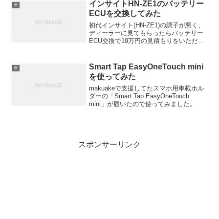
ト」説明書を見たけど傷もコーディング
インサイトHN-ZE1のバッテリー
車
してくれるのかな？
ECUを交換してみた
初代インサイト(HN-ZE1)の調子が悪く、
ディーラーに見てもらったらバッテリー
ECU交換で19万円の見積もりをいただき
ました。そんな金をかけられないので、
ebayで手に入れたバッテリーECUを自分
で交換してみました。
Smart Tap EasyOneTouch mini
車
を使ってみた
makuakeで支援してたスマホ用車載ホル
ダーの「Smart Tap EasyOneTouch
mini」が届いたので使ってみました。
スポンサーリンク