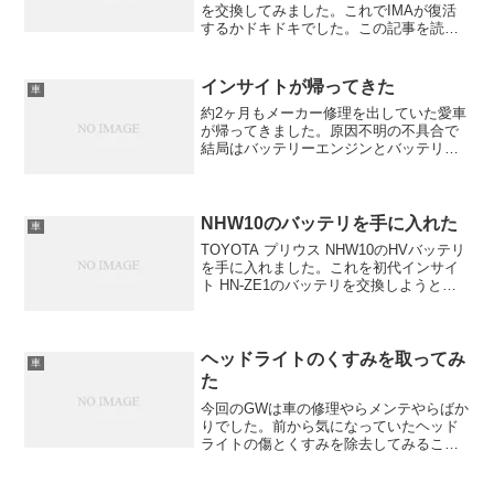
を交換してみました。これでIMAが復活
するかドキドキでした。この記事を読ん
で感電したり怪我したりしても自己責任
で！
インサイトが帰ってきた
車
約2ヶ月もメーカー修理を出していた愛車
が帰ってきました。原因不明の不具合で
結局はバッテリーエンジンとバッテリー
を交換しました。まぁ、某車屋でオーデ
ィオをいじってもらっていたのですがそ
の配線周りにバッテリー関係のケーブル
がありましてそこが一部...
NHW10のバッテリを手に入れた
車
TOYOTA プリウス NHW10のHVバッテリ
を手に入れました。これを初代インサイ
ト HN-ZE1のバッテリを交換しようと思
います。
ヘッドライトのくすみを取ってみ
車
た
今回のGWは車の修理やらメンテやらばか
りでした。前から気になっていたヘッド
ライトの傷とくすみを除去してみること
にしました。買ってきたのはこちら「ヘ
ッドライト&樹脂パーツ 透明復元コー