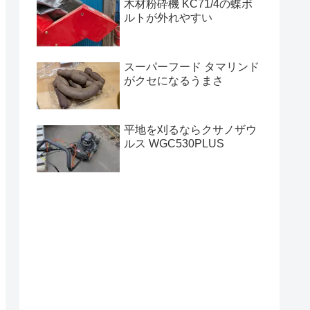
木材粉砕機 KC71/4の蝶ボ
ルトが外れやすい
スーパーフード タマリンド
がクセになるうまさ
平地を刈るならクサノザウ
ルス WGC530PLUS