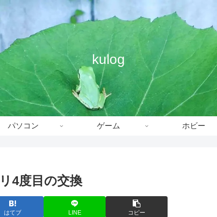
kulog
パソコン
ゲーム
ホビー
ッテリ4度目の交換
はてブ
LINE
コピー