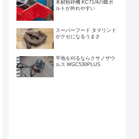
木材粉砕機 KC71/4の蝶ボ
ルトが外れやすい
スーパーフード タマリンド
がクセになるうまさ
平地を刈るならクサノザウ
ルス WGC530PLUS