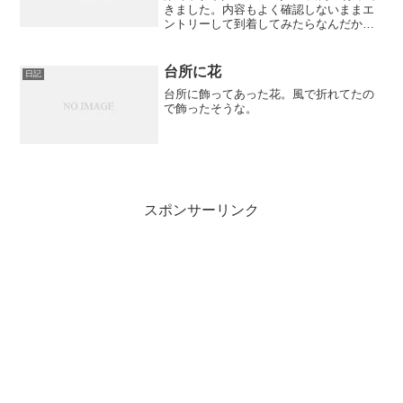
きました。内容もよく確認しないままエ
ントリーして到着してみたらなんだか、
すごい本気モードのイベントじゃないで
すか。今回のイベントでは1000mトライ
アル、最高速度測定、スタンディングト
台所に花
日記
ライアルの3...
台所に飾ってあった花。風で折れてたの
で飾ったそうな。
スポンサーリンク