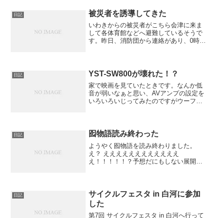
被災者を誘導してきた
日記
いわきからの被災者がこちら会津に来ま
して各体育館などへ避難しているそうで
す。昨日、消防団から連絡があり、0時か
ら3時まで被災者の車を誘導をしてきまし
た。あいにく天気が悪く雪も降っていて
とても寒かったです。雨が降ったら外に
出るなという報道でし...
YST-SW800が壊れた！？
日記
家で映画を見ていたときです。なんか低
音が弱いなぁと思い、AVアンプの設定を
いろいろいじってみたのですがウーファ
ーが動いている様子がありません。あ
れ、もしかしてこれ・・・
囮物語読み終わった
日記
ようやく囮物語を読み終わりました。
え？ ええええええええええええ
え！！！！！？予想だにもしない展開で
驚きました。第二シーズンからいままで
のメインキャラを崩壊させまくってまし
たが、それでもびっくりネタバレになる
ので内容は語りません。
サイクルフェスタ in 白河に参加
日記
した
第7回 サイクルフェスタ in 白河へ行って