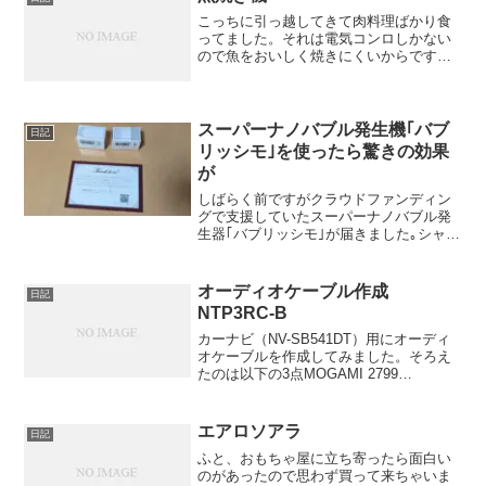
こっちに引っ越してきて肉料理ばかり食
ってました。それは電気コンロしかない
ので魚をおいしく焼きにくいからです。
かなり我慢していたのですがとうとう我
慢しきれず魚焼き機を買いました。その
名も「日立 焼いちゃ魚」です。外でガス
コンロを使って焼いても...
スーパーナノバブル発生機｢バブ
日記
リッシモ｣を使ったら驚きの効果
が
しばらく前ですがクラウドファンディン
グで支援していたスーパーナノバブル発
生器｢バブリッシモ｣が届きました｡シャワ
ーヘッド用と洗濯機用の2種類です｡
オーディオケーブル作成
日記
NTP3RC-B
カーナビ（NV-SB541DT）用にオーディ
オケーブルを作成してみました。そろえ
たのは以下の3点MOGAMI 2799
4mNEUTRIK NTP3RC-BSwitchcraft
#3502とりあえず今回はNTP3RC-Bの取り
付け紹介して...
エアロソアラ
日記
ふと、おもちゃ屋に立ち寄ったら面白い
のがあったので思わず買って来ちゃいま