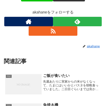
akahaneをフォローする
akahane
関連記事
ご飯が食いたい
日記
先週あたりに実家からの米がなくなっ
て、たまにはいいかとパスタを朝晩食っ
ていました。二日目ぐらいまでは良かっ
たのですが、三日目あたりからなにか胸
の中でもやもやとしたものが渦巻いてき
たのです。「ご飯が食いたい！」という
欲望です！ やはり日本人な...
魚焼き機
日記