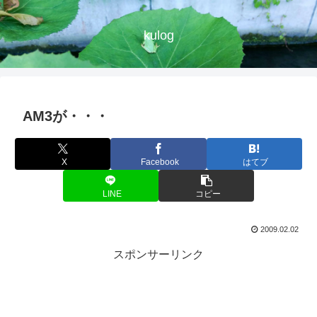
kulog
AM3が・・・
X
Facebook
はてブ
LINE
コピー
2009.02.02
スポンサーリンク