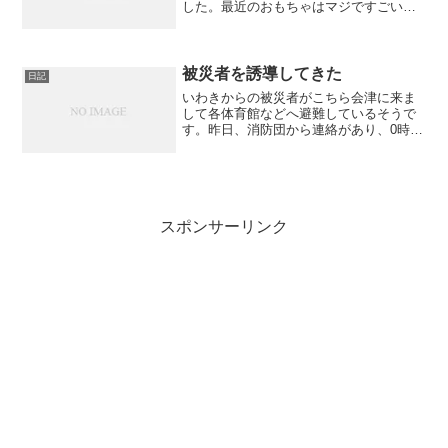
した。最近のおもちゃはマジですごい！
ラジコン飛行機といったら十何万もする
イメージだったのですが部屋で気軽に遊
べる上に1800円という安価なのです！本
体はほとんど発泡スチ...
被災者を誘導してきた
日記
いわきからの被災者がこちら会津に来ま
して各体育館などへ避難しているそうで
す。昨日、消防団から連絡があり、0時か
ら3時まで被災者の車を誘導をしてきまし
た。あいにく天気が悪く雪も降っていて
とても寒かったです。雨が降ったら外に
出るなという報道でし...
スポンサーリンク