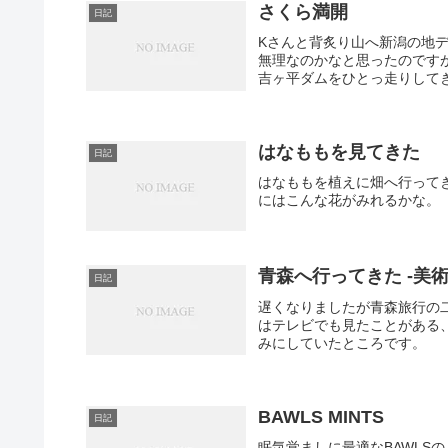
さくら満開
日記
Kさんと背炙り山へ新潟の地
無理なのかなと思ったのです
吉ヶ平ダムをひとっ走りしてき
はなももを見てきた
日記
はなももを植えに畑へ行って
にはこんな花がみれるかな。
青森へ行ってきた -美術
日記
遅くなりましたが青森旅行の
はテレビでも見たことがある
みにしていたところです。
BAWLS MINTS
日記
眠気覚ましに最適なBAWLSの