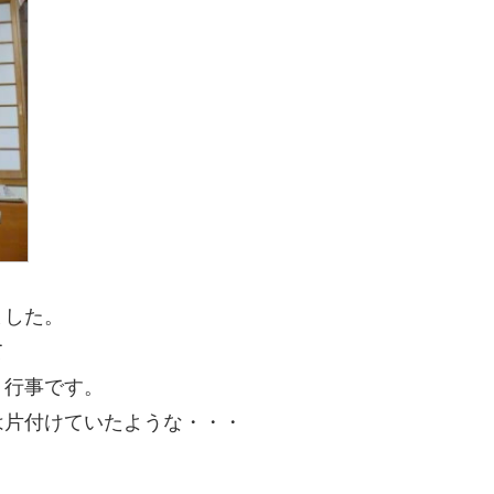
ました。
て
う行事です。
は片付けていたような・・・