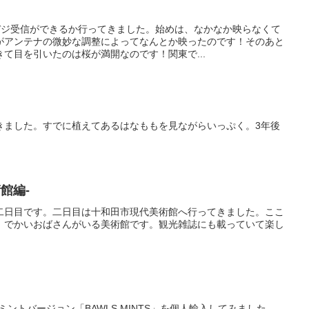
デジ受信ができるか行ってきました。始めは、なかなか映らなくて
がアンテナの微妙な調整によってなんとか映ったのです！そのあと
て目を引いたのは桜が満開なのです！関東で...
きました。すでに植えてあるはなももを見ながらいっぷく。3年後
館編-
二日目です。二日目は十和田市現代美術館へ行ってきました。ここ
、でかいおばさんがいる美術館です。観光雑誌にも載っていて楽し
ミントバージョン「BAWLS MINTS」を個人輸入してみました。