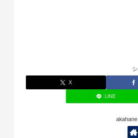
シ
X
LINE
akaha