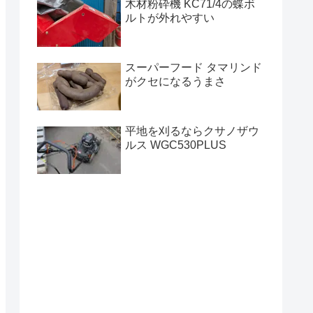
木材粉砕機 KC71/4の蝶ボ
ルトが外れやすい
スーパーフード タマリンド
がクセになるうまさ
平地を刈るならクサノザウ
ルス WGC530PLUS