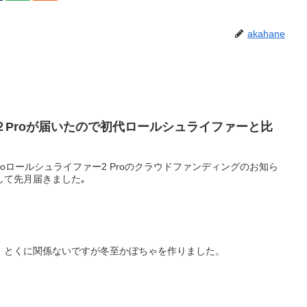
akahane
２Proが届いたので初代ロールシュライファーと比
roロールシュライファー2 Proのクラウドファンディングのお知ら
して先月届きました｡
！とくに関係ないですが冬至かぼちゃを作りました。