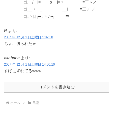
::|. / |=| o |=ヽ .≡￣＞／
::|__〈 _＿＿ ＿__l ≡三／ ／
::|､ヽ|.|┌–､ヽ|/,-┐| ≡/
R
より:
2007 年 12 月 1 日土曜日 1:02:50
ちょ、切られたｗ
akahane
より:
2007 年 12 月 1 日土曜日 14:30:10
すげぇずれてるwww
コメントを書き込む
ホーム
日記