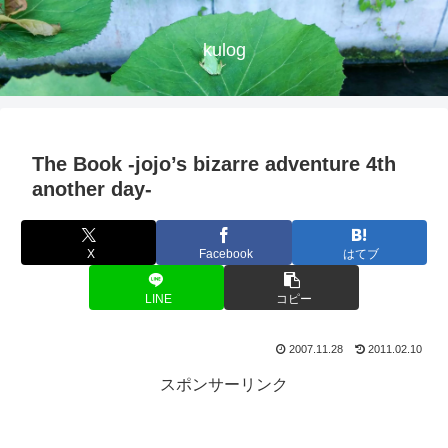
kulog
The Book -jojo’s bizarre adventure 4th
another day-
X
Facebook
はてブ
LINE
コピー
2007.11.28
2011.02.10
スポンサーリンク