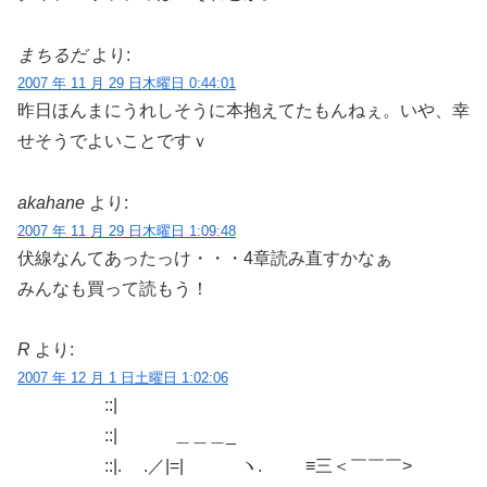
まちるだ
より:
2007 年 11 月 29 日木曜日 0:44:01
昨日ほんまにうれしそうに本抱えてたもんねぇ。いや、幸
せそうでよいことですｖ
akahane
より:
2007 年 11 月 29 日木曜日 1:09:48
伏線なんてあったっけ・・・4章読み直すかなぁ
みんなも買って読もう！
R
より:
2007 年 12 月 1 日土曜日 1:02:06
::|
::| ＿＿＿_
::|. .／|=| ヽ. ≡三＜￣￣￣>