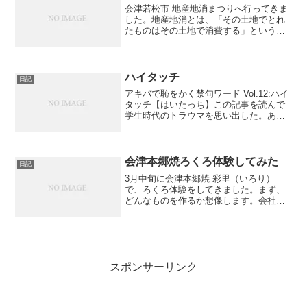
会津若松市 地産地消まつりへ行ってきま
した。地産地消とは、「その土地でとれ
たものはその土地で消費する」というこ
とでいろいろな土地柄の食べ物の紹介や
作り方などが出店されています。安い野
菜とか出店とか目白押しです。親が出店
してたから見に行ったと...
ハイタッチ
日記
アキバで恥をかく禁句ワード Vol.12:ハイ
タッチ【はいたっち】この記事を読んで
学生時代のトラウマを思い出した。あれ
は・・・高校2年！ 数人の友達と電気屋
へ行ったときのことである。その電気屋
ではPC-FXやHI サターン、3DOなどが遊
べ...
会津本郷焼ろくろ体験してみた
日記
3月中旬に会津本郷焼 彩里（いろり）
で、ろくろ体験をしてきました。まず、
どんなものを作るか想像します。会社用
のコーヒーカップにしよう！
スポンサーリンク