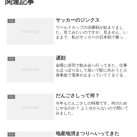
関連記事
サッカーのジンクス
日記
ワールドカップの決勝戦が始まりまし
た。見てみたいのですが、見ません。い
ままで、私がサッカーの日本戦で勝った
試合を見たことがないのです。という
か、見ると負ける？
遅刻
日記
金曜に赤羽で飲み会へ行ってきた。仕事
もほっぽり出して急いで駅に向かうと人
身事故で電車が止まっていてぐるぐる回
り道をしてようやくたどり着いたのが21
時近くになっていた。2時間の遅刻だ。残
りは1時間しかない。正直、疲れ果ててモ
チベーションは下が...
だんごさしって何？
日記
今年もだんごさしの時期です。何のため
にやるのか？ よく分からないので聞いて
みました。
地産地消まつりへいってきた
日記