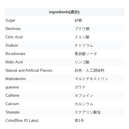
ingredients(成分):
Sugar
砂糖
Dextrose
ブドウ糖
Citric Acid
クエン酸
Sodium
ナトリウム
Bicarbonate
重炭酸ソーダ
Malic Acid
リンゴ酸
Natural and Artificial Flavors
自然・人工調味料
Maltodextrin
マルトデキストリン
guarana
ガラナ
Caffeine
カフェイン
Calcium
カルシウム
Stearate
ステアリン酸塩
Color(Blue #1 Lake)
青1号