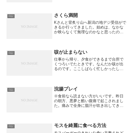
ら、ついでに埋めて欲しいそうです。車
の処理はすぐに終わったのでシリコンシ
ーリングとホウキをもって二階へ昇り窓
から一階の屋根に上がり、...
さくら満開
日記
Kさんと背炙り山へ新潟の地デジ受信がで
きるか行ってきました。始めは、なかな
か映らなくて無理なのかなと思ったので
すがアンテナの微妙な調整によってなん
とか映ったのです！そのあと吉ヶ平ダム
をひとっ走りしてきて目を引いたのは桜
が満開なのです！関東で...
咳が止まらない
日記
仕事から帰り、夕食ができるまで台所で
くつろいでたときです。なんだか咳が出
るのです。ここしばらく忙しかったし風
邪でも引いたのかな？
浣腸プレイ
日記
※食前なら読まない方がいいです。昨日
の朝方、悪夢と酷い腹痛で起こされまし
た。痛みで全身に脂汗が吹き出してきま
す。睡魔と腹痛で最悪の状態です。眠い
ので電気を消していたのですが、怖くな
り点けたり消したり、点けたりと半狂乱
状態になるほど痛みました...
モスを綺麗に食べる方法
日記
モスバーガーのきれいな食い方教えれど