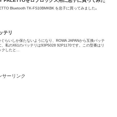
Y PALETTOをロブロックス用に息子に買ってみた
TO Bluetooth TK-FS10BMKBK を息子に買ってみました｡
バッテリ
リが5分ぐらいしか保たないようになり、ROWA JAPANから互換バッテ
のX61のバッテリは93P5028 92P1170です。この型番はリ
したと...
ンサーリンク