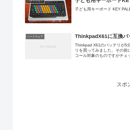
子ども用キーボードKE
ハードウェア
子ども用キーボード KEY PALET
ThinkpadX61に互換
ハードウェア
Thinkpad X61のバッテ
リを買ってみました。その前に、私
コール対象のものですがチェック
スポ