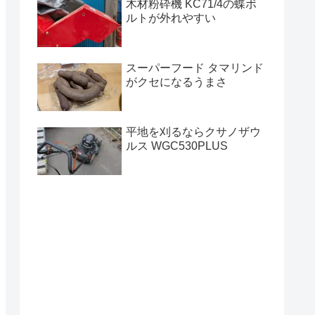
木材粉砕機 KC71/4の蝶ボ
ルトが外れやすい
スーパーフード タマリンド
がクセになるうまさ
平地を刈るならクサノザウ
ルス WGC530PLUS