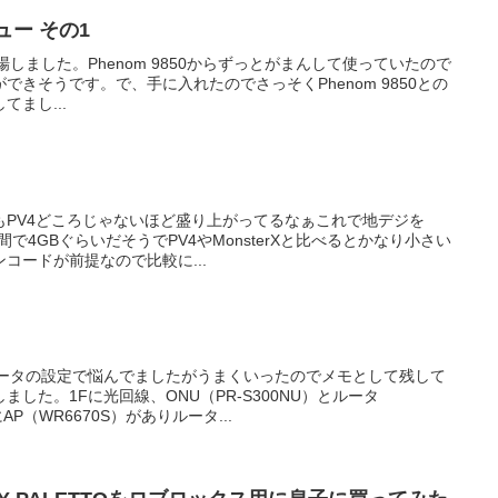
レビュー その1
955が登場しました。Phenom 9850からずっとがまんして使っていたので
きそうです。で、手に入れたのでさっそくPhenom 9850との
まし...
もPV4どころじゃないほど盛り上がってるなぁこれで地デジを
間で4GBぐらいだそうでPV4やMonsterXと比べるとかなり小さい
コードが前提なので比較に...
ルータの設定で悩んでましたがうまくいったのでメモとして残して
した。1Fに光回線、ONU（PR-S300NU）とルータ
AP（WR6670S）がありルータ...