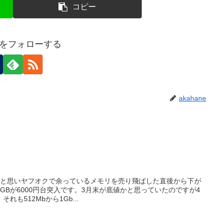
コピー
neをフォローする
akahane
ると思いヤフオクで余っているメモリを売り飛ばした直後から下が
0 1GBが6000円台突入です。3月末が底値かと思っていたのですが4
も512Mbから1Gb...