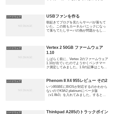
体が遮蔽物になってネットワーク断線が
多く不満でした。しかも、OSを入れなお
したときネットワークの設定が面倒とい
うところもあり...
USBファンを作る
ハードウェア
朝起きてブログを見たらサーバが落ちて
いた。この前もカーネルパニックになっ
て落ちてたしサーバの熱が問題かもしれ
ない。ファンレスで静かだけど、すごい
熱いのです。ということでUSBファンを
作ってみました。余っている3pinの80mm
ファンとUSB...
Vertex 2 50GB ファームウェア
ハードウェア
1.10
しばらく前に、Vertex 2のファームウェア
1.10が出ていたのでようやくベンチマー
ク測定してみました。1.0の記事はこちら
Vertex 2 50GBレビュー
CrystalDiskMark3.0で見てみるとリード
が軒並み速くなってます。4...
Phenom II X4 955レビュー その2
ハードウェア
いつ955BEにBIOSが対応するのかわから
ないのでK9A2 platinumにベータ版
（v1.8b3）を入れてみました。するとど
うでしょう！ 正常に3.2GHzで立ち上がり
ました。ということでPhenom 9850と比
較してみようと思いま...
Thinkpad A285のトラックポイン
ハードウェア