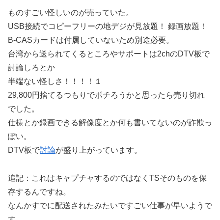
ものすごい怪しいのが売っていた。
USB接続でコピーフリーの地デジが見放題！ 録画放題！
B-CASカードは付属していないため別途必要。
台湾から送られてくるところやサポートは2chのDTV板で
討論しろとか
半端ない怪しさ！！！！１
29,800円捨てるつもりでポチろうかと思ったら売り切れ
でした。
仕様とか録画できる解像度とか何も書いてないのが詐欺っ
ぽい。
DTV板で
討論
が盛り上がっています。
追記：これはキャプチャするのではなくTSそのものを保
存するんですね。
なんかすでに配送されたみたいですごい仕事が早いようで
す。