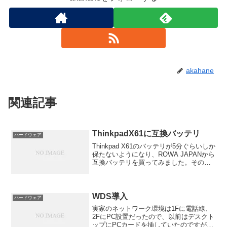
akahane
関連記事
ThinkpadX61に互換バッテリ
ハードウェア
Thinkpad X61のバッテリが5分ぐらいしか
保たないようになり、ROWA JAPANから
互換バッテリを買ってみました。その前
に、私のX61のバッテリは93P5028
92P1170です。この型番はリコール対象
のものですがチェックしたと...
WDS導入
ハードウェア
実家のネットワーク環境は1Fに電話線、
2FにPC設置だったので、以前はデスクト
ップにPCカードを挿していたのですが本