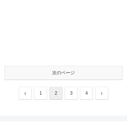
次のページ
前
次
1
2
3
4
へ
へ