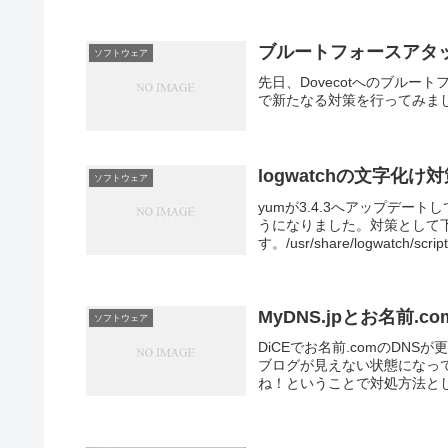
ブルートフォースアタ
ソフトウェア
先日、Dovecotへのブル
で新たなる対策を行ってみま
logwatchの文字化け
ソフトウェア
yumが3.4.3へアップデート
うになりました。対策として
す。/usr/share/logwatch/scri
MyDNS.jpとお名前.
ソフトウェア
DiCEでお名前.comのDN
ブログが見えない状態になっ
ね！ということで対処方法としてM