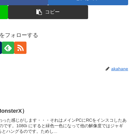
コピー
neをフォローする
akahane
onsterX）
わった感じがします・・・それはメインPCにRCをインスコしたあ
ないのです。1080i にすると緑色一色になって他の解像度ではジャギ
とハングるのです。ためし...