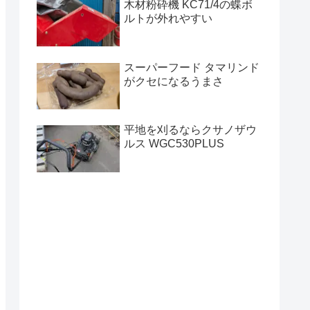
木材粉砕機 KC71/4の蝶ボ
ルトが外れやすい
スーパーフード タマリンド
がクセになるうまさ
平地を刈るならクサノザウ
ルス WGC530PLUS