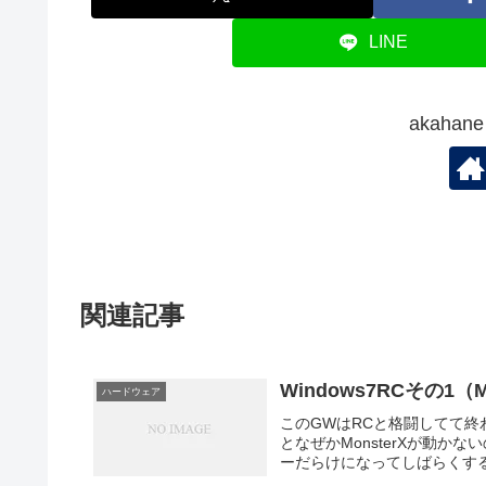
LINE
akaha
関連記事
Windows7RCその1（M
ハードウェア
このGWはRCと格闘してて終
となぜかMonsterXが動か
ーだらけになってしばらくする