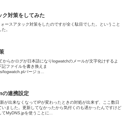
ック対策をしてみた
ートフォースアタック対策をしたのですが全く駄目でした。ということ
した。
対策
してからかログが日本語になりlogwatchのメールが文字化けするよ
下記ファイルを書き換えま
pts/logwatch.plバージョ...
comの連携設定
Sが更新が出来なくなってIPが変わったときの対処が出来ず、ここ数日
ていました。更新してなかったから気付くのも遅かったんですけど
yDNS.jpを使うことに...