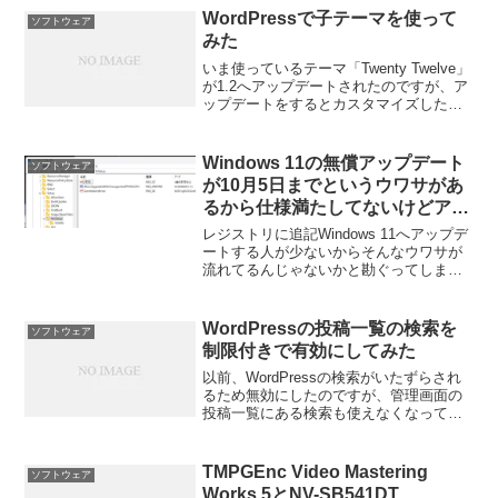
Homeを再インストールしようと...
WordPressで子テーマを使って
ソフトウェア
みた
いま使っているテーマ「Twenty Twelve」
が1.2へアップデートされたのですが、ア
ップデートをするとカスタマイズしたも
のがすべて初期化されてしまうというこ
とで躊躇していました。なにか方法がな
いかなと調べたら「子テーマ」なるもの
Windows 11の無償アップデート
ソフトウェア
を発見...
が10月5日までというウワサがあ
るから仕様満たしてないけどアッ
プデートしてみた
レジストリに追記Windows 11へアップデ
ートする人が少ないからそんなウワサが
流れてるんじゃないかと勘ぐってしまい
ますが、ホントにそうだったら嫌なので
Windows 11へアップデートしてみまし
た。
WordPressの投稿一覧の検索を
ソフトウェア
制限付きで有効にしてみた
以前、WordPressの検索がいたずらされ
るため無効にしたのですが、管理画面の
投稿一覧にある検索も使えなくなって不
便になってしまいました。そこで制限付
きで有効にする方法を考えてみました。
関連記事：WordPressの標準検索を無効
TMPGEnc Video Mastering
ソフトウェア
にしてみ...
Works 5とNV-SB541DT