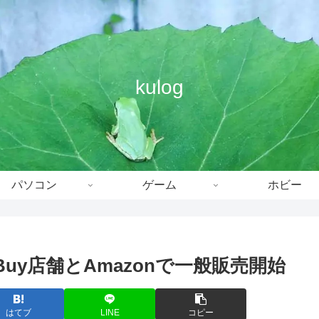
kulog
パソコン
ゲーム
ホビー
st Buy店舗とAmazonで一般販売開始
はてブ
LINE
コピー