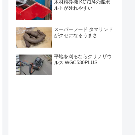
木材粉砕機 KC71/4の蝶ボ
ルトが外れやすい
スーパーフード タマリンド
がクセになるうまさ
平地を刈るならクサノザウ
ルス WGC530PLUS