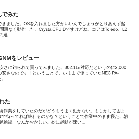
+組んでみた
できました。OSを入れ直した方がいいんでしょうがとりあえず起
題なく動作した。CrystalCPUIDですけどね。コアはToledo、L2
選...
300GNMをレビュー
GNMを安さに釣られて買ってみました。802.11n対応だというのに2,000
安さなのです！ということで、いままで使っていたNEC PA-
た。
壊れた
変換作業をしていたのだがどうもうまく動かない。もしかして固ま
けで待ってれば終わるのかな？ということで作業中のまま寝た。朝
起動後、なんかおかしい。妙に起動が速い...