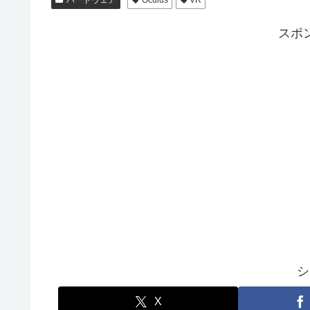
ハードウェア
Oculus
VR
スポ
シ
X