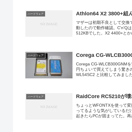
Athlon64 X2 3800
ハードウェア
マザーは初期不良として交換
動したので動作確認。C'n'Qは問
512KBでした。X2 4400+とかの
Corega CG-WLCB
ハードウェア
Corega CG-WLCB300
円ちょいで買えてしまう驚きの
WL54SC2 と比較してみまし
RaidCore RC5210が
ハードウェア
ちょっとWFONTXを使って
ってるような気がしているだ
起きたらPCが固まってた。再