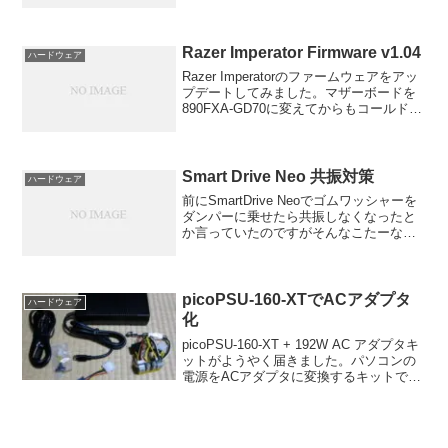
てみます。
Razer Imperator Firmware v1.04
ハードウェア
Razer Imperatorのファームウェアをアッ
プデートしてみました。マザーボードを
890FXA-GD70に変えてからもコールドブ
ートするとマウスを認識してくれなかっ
たりという不具合が出ていたのです。
Imperatorを購入直後に1.0...
Smart Drive Neo 共振対策
ハードウェア
前にSmartDrive Neoでゴムワッシャーを
ダンパーに乗せたら共振しなくなったと
か言っていたのですがそんなこたーなか
ったです・・・参考記事：Smart Drive
Neo レビューそのあといろいろ試したの
ですがどうやっても共振音を消す...
picoPSU-160-XTでACアダプタ
ハードウェア
化
picoPSU-160-XT + 192W AC アダプタキ
ットがようやく届きました。パソコンの
電源をACアダプタに変換するキットで
す。注文して到着まで1ヶ月半ほどかかっ
てしまいました。