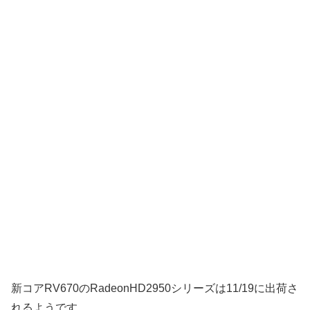
新コアRV670のRadeonHD2950シリーズは11/19に出荷さ
れるようです。