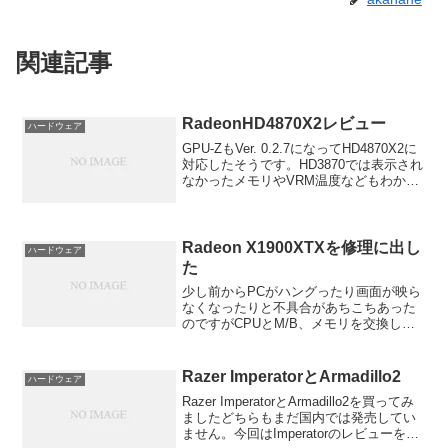
関連記事
RadeonHD4870X2レビュー
ハードウェア
GPU-ZもVer. 0.2.7になってHD4870X2に
対応したそうです。HD3870では表示され
なかったメモリやVRM温度などもわかり
とても便利です。
Radeon X1900XTXを修理に出し
ハードウェア
た
少し前からPCがハングったり画面が映ら
なくなったりと不具合があちこちあった
のですがCPUとM/B、メモリを交換した
らハングアップは起こらなくなりました
が画面が映らないのは直らないのです。
ということで思い切って修理に出すこと
Razer ImperatorとArmadillo2
ハードウェア
にしました。保証期...
Razer ImperatorとArmadillo2を買ってみ
ましたどちらもまだ国内では発売してい
ません。今回はImperatorのレビューをし