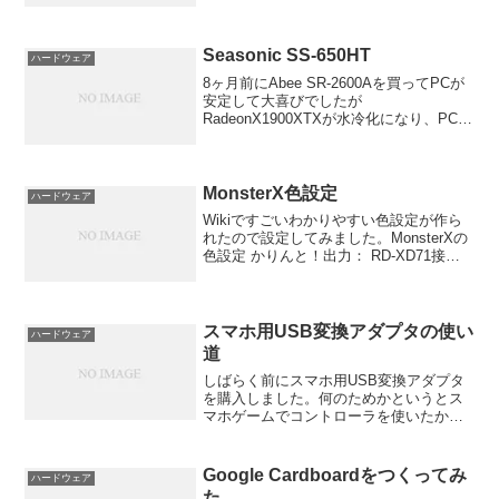
なるようです。nForce LANは不安定だと
聞いたことがありこれがそうなのかどう
かわかり...
Seasonic SS-650HT
ハードウェア
8ヶ月前にAbee SR-2600Aを買ってPCが
安定して大喜びでしたが
RadeonX1900XTXが水冷化になり、PCが
安定すると初めは気になっていなかった
ファンの音が気になって気になって仕方
がありません！数ヶ月前まではPCの電源
をつけた...
MonsterX色設定
ハードウェア
Wikiですごいわかりやすい色設定が作ら
れたので設定してみました。MonsterXの
色設定 かりんと！出力： RD-XD71接
続： D端子直Driver：
Ver1.00.16.02（070914)出力解像度：
720x480iY Gain...
スマホ用USB変換アダプタの使い
ハードウェア
道
しばらく前にスマホ用USB変換アダプタ
を購入しました。何のためかというとス
マホゲームでコントローラを使いたかっ
たのです。
Google Cardboardをつくってみ
ハードウェア
た