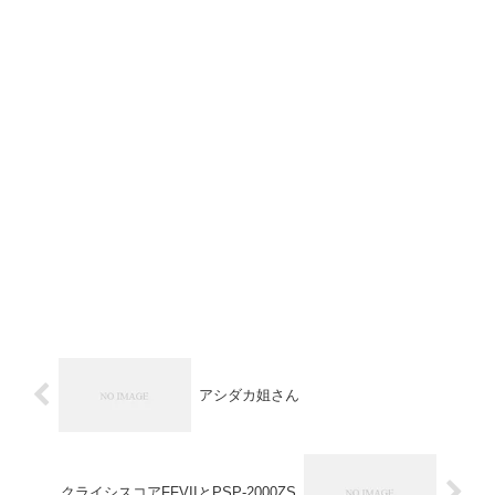
アシダカ姐さん
クライシスコアFFVIIとPSP-2000ZS