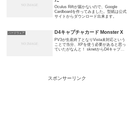
Oculus Riftが届かないので、Google
Cardboardを作ってみました。型紙は公式
サイトからダウンロード出来ます。
D4キャプチャカード Monster X
ハードウェア
PV3が生産終了となりVista未対応という
ことで当分、XPを使う必要があると思っ
ていたがなんと！ sknetからD4キャプチ
ャーカードを出すそうです！！しかも来
週発売！ ツクモで予約を受け付けている
そうです。ああ、気づくのが遅かった。
明日...
スポンサーリンク