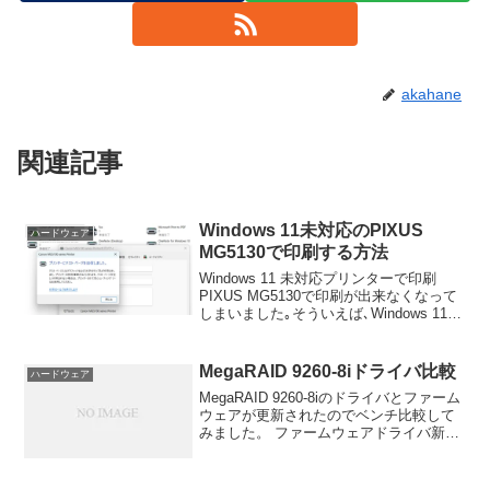
akahane
関連記事
Windows 11未対応のPIXUS
ハードウェア
MG5130で印刷する方法
Windows 11 未対応プリンターで印刷
PIXUS MG5130で印刷が出来なくなって
しまいました｡そういえば､Windows 11へ
アップデートしてから初めての印刷です｡
この記事は後で調べたら印刷が出来ませ
んでした｡なぜ母のPCだと印...
MegaRAID 9260-8iドライバ比較
ハードウェア
MegaRAID 9260-8iのドライバとファーム
ウェアが更新されたのでベンチ比較して
みました。 ファームウェアドライバ新
（右図）12.9.0-0037Ver. 4.27.1.64旧（左
図）12.7.0-0007Ver. 4.24.0.6...