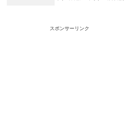
ているのです。必死で調べて、いまいち
よくわかっていないのですがMySQLと
PHPの設定が悪かったようです。文字コ
ー...
スポンサーリンク