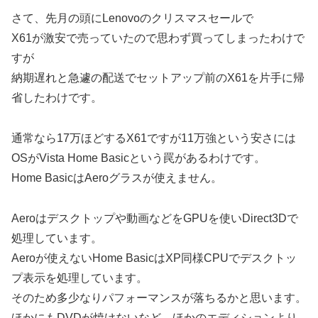
さて、先月の頭にLenovoのクリスマスセールで
X61が激安で売っていたので思わず買ってしまったわけで
すが
納期遅れと急遽の配送でセットアップ前のX61を片手に帰
省したわけです。
通常なら17万ほどするX61ですが11万強という安さには
OSがVista Home Basicという罠があるわけです。
Home BasicはAeroグラスが使えません。
Aeroはデスクトップや動画などをGPUを使いDirect3Dで
処理しています。
Aeroが使えないHome BasicはXP同様CPUでデスクトッ
プ表示を処理しています。
そのため多少なりパフォーマンスが落ちるかと思います。
ほかにもDVDが焼けないなど、ほかのエディションより