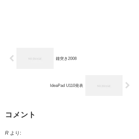
鐘突き2008
IdeaPad U110発表
コメント
R
より: