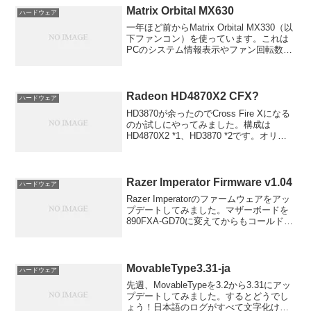
Matrix Orbital MX630
ハードウェア
一年ほど前からMatrix Orbital MX330（以
下ファンコン）を使っています。これは
PCのシステム情報表示やファン回転数の
コントロールしたり温度測定、その情報
を元にPCの電源を切ったりといろいろ操
作もできます。そんな遊べるPCパー...
Radeon HD4870X2 CFX?
ハードウェア
HD3870が余ったのでCross Fire Xになる
のか試しにやってみました。構成は
HD4870X2 *1、HD3870 *2です。オリジ
ナルサイズ2560x1920オリジナルサイズ
2560x1920一番下の段はそのままでは刺
さらなかった...
Razer Imperator Firmware v1.04
ハードウェア
Razer Imperatorのファームウェアをアッ
プデートしてみました。マザーボードを
890FXA-GD70に変えてからもコールドブ
ートするとマウスを認識してくれなかっ
たりという不具合が出ていたのです。
Imperatorを購入直後に1.0...
MovableType3.31-ja
ハードウェア
先週、MovableTypeを3.2から3.31にアッ
プデートしてみました。するとどうでし
ょう！日本語のログがすべて文字化けし