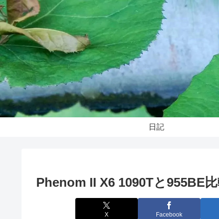
日記
Phenom II X6 1090Tと955BE
X
Facebook