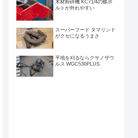
木材粉砕機 KC71/4の蝶ボ
ルトが外れやすい
スーパーフード タマリンド
がクセになるうまさ
平地を刈るならクサノザウ
ルス WGC530PLUS