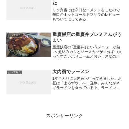
た
ミク弁当では辛口なコメントをしたので
辛口のホットゴールドマサラのレビュー
もついでにしてみる
重慶飯店の重慶丼プレミアムがう
たべてみた
まい
重慶飯店の｢重慶丼｣というメニューが熱
い｡煮込みカツとソースカツが半分ずつ入
ったすごいボリュームとおいしさなので
す｡今日も｢重慶丼｣を食べようと訪れたら
さらにすごいメニューを見つけてしまっ
たのです｡
大内宿でラーメン
たべてみた
1年半ぶりに大内宿へ行ってきました。お
昼は「よろずや」へ一直線。みんながネ
ギラーメンを食べている中、ラーメンを
注文。前回食べたラーメンが忘れられな
かったのです。・・・固ゆでで頼めば良
かったかな？って、前回も同じこと思っ
てるし！ 忘れてるし！
スポンサーリンク