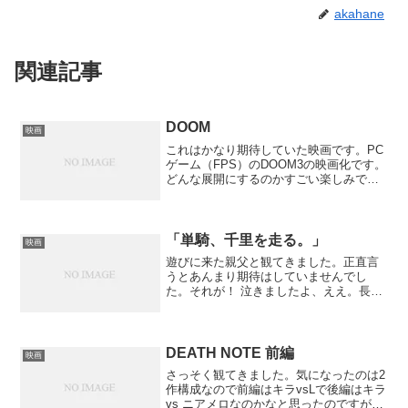
akahane
関連記事
DOOM
映画
これはかなり期待していた映画です。PC
ゲーム（FPS）のDOOM3の映画化です。
どんな展開にするのかすごい楽しみでし
た。ゲームでは地獄から悪魔がくるとい
う設定でしたが映画では無難にウィル
ス？で人がモンスターになるというもの
でした。ゲームの設...
「単騎、千里を走る。」
映画
遊びに来た親父と観てきました。正直言
うとあんまり期待はしていませんでし
た。それが！ 泣きましたよ、ええ。長
年、息子とわだかまりを持った高田（高
倉健）は息子の余命がわずかだと知り、
息子が思い入れていた仕事を引き継ぐた
め単身、中国雲南省に赴く。...
DEATH NOTE 前編
映画
さっそく観てきました。気になったのは2
作構成なので前編はキラvsLで後編はキラ
vs ニアメロなのかなと思ったのですがキ