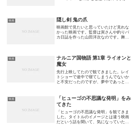
ラvsLで前編後編という話でした。
隠し剣 鬼の爪
映画
映画館で見たいと思っていたけど見れな
かった映画です。監督は寅さんや釣りバ
カ日誌を作った山田洋次なのです。舞台
は幕末の東北、なんとなく冴えない武士
と女中(松たか子)の恋愛物語です。登場人
物はみんななまっていてなんだか親近感
が湧いて来ます。主人...
ナルニア国物語 第1章 ライオンと
映画
魔女
先行上映してたので観てきました。レイ
トショーで途中で寝てしまうんでないか
と不安だったのですが、夢中であっとい
うまに2時間半がすぎました！タンスから
ナルニアへ行った4人兄弟の物語ですが反
抗期の次男坊エドモンドがトラブルメー
「ヒューゴの不思議な発明」をみ
映画
カーなのです！何につ...
てきた
「ヒューゴの不思議な発明」を観てきま
した。タイトルのイメージとは違う映画
だという話を聞いて、気になっていたの
でした。