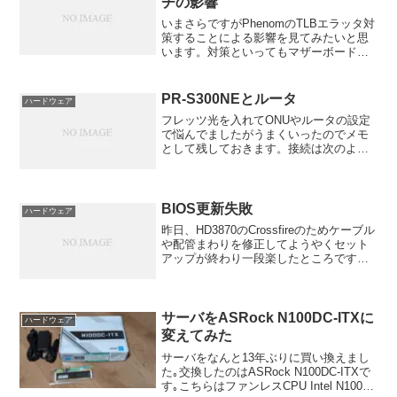
チの影響
いまさらですがPhenomのTLBエラッタ対
策することによる影響を見てみたいと思
います。対策といってもマザーボードの
BIOS側でTLBを無効にすることになりま
す。スペックCPU: Phenom9500M/B:
K9A2 PlatiumMem...
PR-S300NEとルータ
ハードウェア
フレッツ光を入れてONUやルータの設定
で悩んでましたがうまくいったのでメモ
として残しておきます。接続は次のよう
にしました。1Fに光回線、ONU（PR-
S300NU）とルータ（WR7850S）が有線
接続2FにAP（WR6670S）がありルー
タ...
BIOS更新失敗
ハードウェア
昨日、HD3870のCrossfireのためケーブル
や配管まわりを修正してようやくセット
アップが終わり一段楽したところです。
「そういや、BIOSが新しいのがあった
な・・・」ドイツMSIにはK9A2
Platiniumのv1.2があることを思...
サーバをASRock N100DC-ITXに
ハードウェア
変えてみた
サーバをなんと13年ぶりに買い換えまし
た｡交換したのはASRock N100DC-ITXで
す｡こちらはファンレスCPU Intel N100が