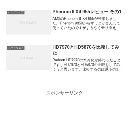
付属しており､電源がDC入力端子付きで
ACアダプタで動作する優れものです｡
Phenom II X4 955レビュー その1
ハードウェア
AM3のPhenom II X4 955が登場しまし
た。Phenom 9850からずっとがまんして
使っていたのですがようやく乗り換える
ことができそうです。で、手に入れたの
でさっそくPhenom 9850との比較をしよ
うといろいろ測定してまし...
HD7970とHD5870を比較してみ
ハードウェア
た
Radeon HD7970の水冷化が終わったこと
ですしHD7970とHD5870の比較をしてみ
ようと思います。比較するのは以下の3
つ・ベンチマーク HD7970 vs HD5870・
消費電力 HD7970 vs HD5870・温度
HD79...
スポンサーリンク