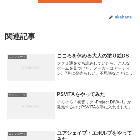
akahane
関連記事
こころを休める大人の塗り絵DS
コンシューマ
ファミ通を立ち読みしていたら、こんな
ゲームを見つけた。メーカーはアーティ
ン、7月に発売らしい。不思議なことに公
式HPもなく情報もない唯一、手がかりに
なるのがアンケートに「大人の塗り絵」
の項目があることだ。内容とすると北斎
とかゴッホとかの有名...
PSVITAをやってみた
コンシューマ
そろそろ「初音ミク -Project DIVA- f」が
発売するのでPSVITAを手に入れました。
ユアシェイプ・エボルブをやって
コンシューマ
みた