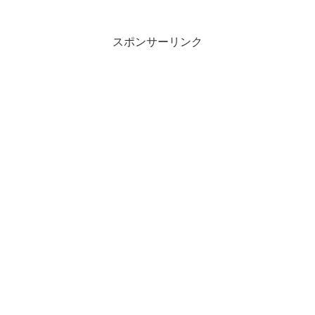
に・・・ということで、任天堂サポート
に修理依頼をしてWiiを送...
スポンサーリンク