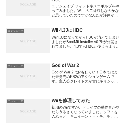
ユアシェイプ フィットネスエボルブをや
ってみました。Wiifitの二番煎じなのかな
と思っていたのですがなんだか評判がい
いみたいで買っちゃいました。
Wii 4.3JにHBC
コンシューマ
Wii4.3JになってからHBCが消えてしまい
ましたがBootMii Installer v0.7bが公開さ
れてました。4.3でもHBCが使えるようで
す。でも、bannerbombはアップデートさ
れていません。ということは、ファイル
があって...
God of War 2
コンシューマ
God of War 2はおもしろい！日本ではま
だ未発売のPS2のアクションゲームで
す。主人公クレイトスが古代ギリシャで
暴れ回るオレ
TUSEEEEEEEEEEEE!!!!!!!! なゲームで
す。ゲームシステムはポイントを振り分
けて自由に武器...
Wiiを修理してみた
コンシューマ
初期のWiiですが、ドライブの動作音がや
たらうるさくなっていました。ソフトを
入れると、キュイーン・・・チ、チ、
チ、ヴォーン・・・・と鳴り響くので
す。買った当初はとても静かだったの