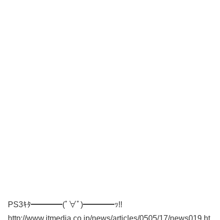
PS3ｷﾀ━━━━(ﾟ∀ﾟ)━━━━ｯ!!
http://www.itmedia.co.jp/news/articles/0505/17/news019.ht