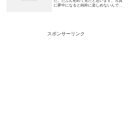
た。たぶん初めて見たと思います。写真
に夢中になると純粋に楽しめないんです
よね。ほどほどに写真を撮った後、のん
びり見てきました。
スポンサーリンク