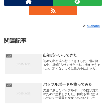
akahane
関連記事
出初式へいってきた
日記
初めて出初式へ行ってきました。雪の降
る中、1時間も外で待たされて凍えそうで
した。寒くないように靴の中にホッカイ
ロを入れて、上下のインナーを着込み手
には普通のホッカイロを握り待っていま
したが震えが止まりません。中止にして
もいいじゃなイカ。市長...
バッフルボードを塗ってみた
日記
先週作成したバッフルボードを防水対策
のために塗装しました。何度も重ね塗り
したので一週間もかかっちゃいました。