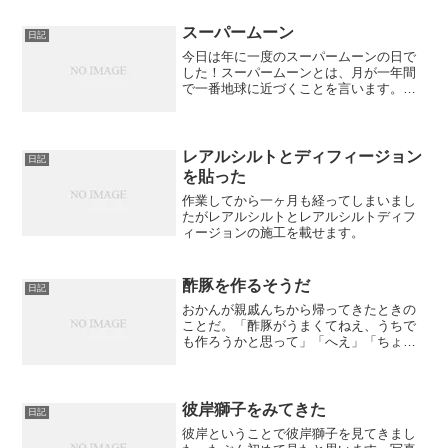
スーパームーン
日記
今日は年に一度のスーパームーンの日で
した！スーパームーンとは、月が一年間
で一番地球に近づくことを言います。も
のすごい月が大きい！ 綺麗だなぁ。ほん
とは親がホタルを見に行こうと言って外
に出たら月がでかくて、そういえば今日
じゃないかと思い出した...
レアルシルトとディフィージョン
日記
を貼った
作業してから一ヶ月も経ってしまいまし
たがレアルシルトとレアルシルトディフ
ィージョンの施工を載せます。
酢豚を作るそうだ
日記
おかんが親戚んちから帰ってきたときの
ことだ。「酢豚がうまくてねえ、うちで
も作ろうかと思って」「へえ」「ちょう
ど鶏肉もあったし、今晩作ろうかな」
「え！？」
彼岸獅子をみてきた
日記
彼岸ということで彼岸獅子を見てきまし