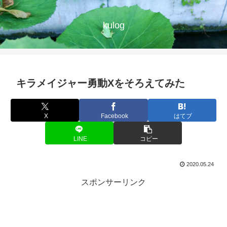
kulog
キラメイジャー勇動Xをそろえてみた
X
Facebook
はてブ
LINE
コピー
2020.05.24
スポンサーリンク