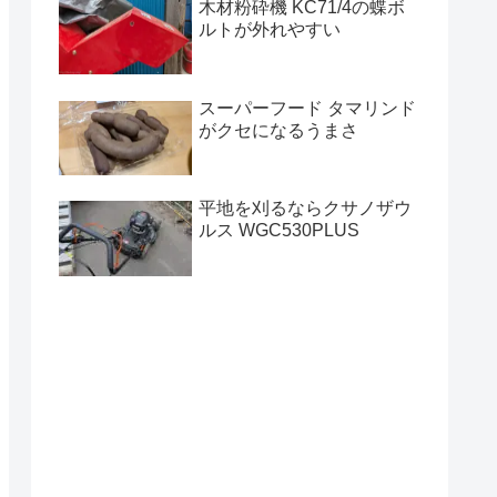
木材粉砕機 KC71/4の蝶ボ
ルトが外れやすい
スーパーフード タマリンド
がクセになるうまさ
平地を刈るならクサノザウ
ルス WGC530PLUS